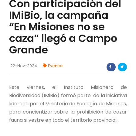
Con participación del
FORTALECIMIENTO DE RECURSOS
IMiBio, la campaña
ALIMENTICIOS
“En Misiones no se
BIODIVERSIDAD Y ALIMENTACIÓN
caza” llegó a Campo
INVENTARIO DE LA BIODIVERSIDAD MISIONERA
Grande
investigadores
22-Nov-2024
Eventos
FORMULARIO DE REGISTRO DE
INVESTIGADORES
Este viernes, el Instituto Misionero de
AUTORIZACIONES
Biodiversidad (IMiBio) formó parte de la iniciativa
liderada por el Ministerio de Ecología de Misiones,
PROGRAMAS Y PROYECTOS
para concientizar sobre la prohibición de cazar
fauna silvestre en todo el territorio provincial.
PROGRAMAS