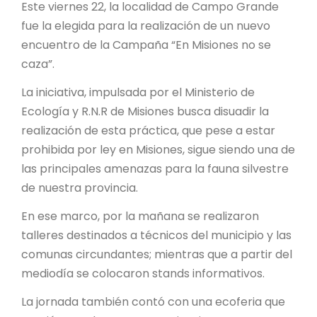
PROYECTO ÁGUILAS DE MISIONES
Este viernes 22, la localidad de Campo Grande
fue la elegida para la realización de un nuevo
MONUMENTOS NATURALES
encuentro de la Campaña “En Misiones no se
caza”.
REPOSITORIO
La iniciativa, impulsada por el Ministerio de
Ecología y R.N.R de Misiones busca disuadir la
CONTACTO
realización de esta práctica, que pese a estar
prohibida por ley en Misiones, sigue siendo una de
las principales amenazas para la fauna silvestre
de nuestra provincia.
En ese marco, por la mañana se realizaron
talleres destinados a técnicos del municipio y las
comunas circundantes; mientras que a partir del
mediodía se colocaron stands informativos.
La jornada también contó con una ecoferia que