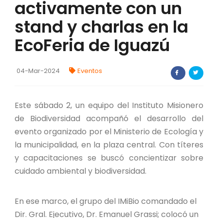
activamente con un
FORTALECIMIENTO DE RECURSOS
stand y charlas en la
ALIMENTICIOS
EcoFeria de Iguazú
BIODIVERSIDAD Y ALIMENTACIÓN
INVENTARIO DE LA BIODIVERSIDAD MISIONERA
04-Mar-2024
Eventos
investigadores
Este sábado 2, un equipo del Instituto Misionero
de Biodiversidad acompañó el desarrollo del
FORMULARIO DE REGISTRO DE
INVESTIGADORES
evento organizado por el Ministerio de Ecología y
la municipalidad, en la plaza central. Con títeres
AUTORIZACIONES
y capacitaciones se buscó concientizar sobre
cuidado ambiental y biodiversidad.
PROGRAMAS Y PROYECTOS
PROGRAMAS
En ese marco, el grupo del IMiBio comandado el
Dir. Gral. Ejecutivo, Dr. Emanuel Grassi; colocó un