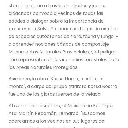
PROYECTO ÁGUILAS DE MISIONES
stand en el que a través de charlas y juegos
didácticos convocó a vecinos de todas las
MONUMENTOS NATURALES
edades a dialogar sobre la importancia de
preservar la Selva Paranaense, hogar de cientos
REPOSITORIO
de especies autóctonas de flora, fauna y funga; y
a aprender nociones básicas de compostaje,
Monumentos Naturales Provinciales, y el peligro
CONTACTO
que representan de los incendios forestales para
las Áreas Naturales Protegidas.
Asimismo, la obra "Kossa Llama, a cuidar el
monte", a cargo del grupo titiritero Kossa Nostra
fue uno de los platos fuertes de la velada.
Al cierre del encuentro, el Ministro de Ecología,
Arq. Martín Recamán, remarcó: "Buscamos
acercarnos a los vecinos en sus lugares de