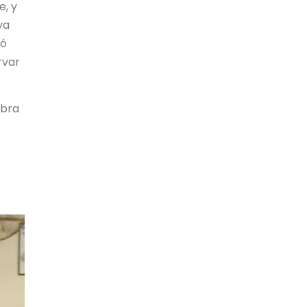
e, y
ya
dó
rvar
obra