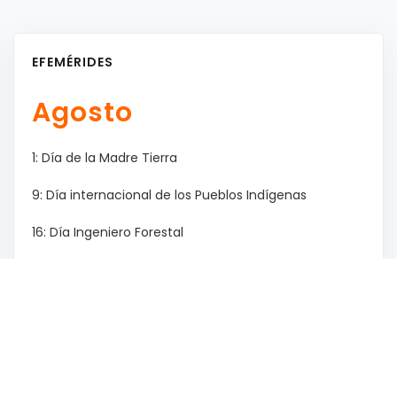
EFEMÉRIDES
Agosto
1: Día de la Madre Tierra
9: Día internacional de los Pueblos Indígenas
16: Día Ingeniero Forestal
17: Paso a la inmortalidad del Gral. San Martín
18: Día de la prevención de los Incendios Forestales
/ Día de las Infancias
29: Día Nacional de los Abogados / Día del Árbol