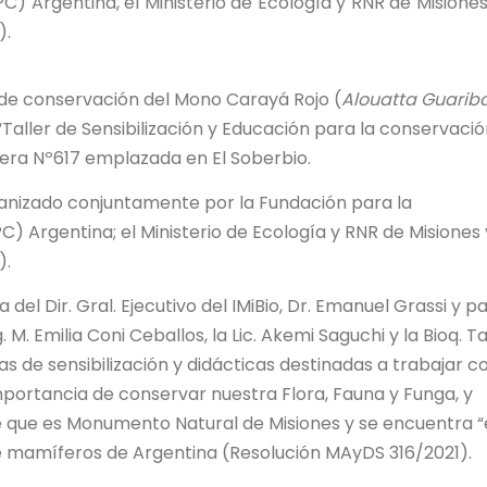
) Argentina, el Ministerio de Ecología y RNR de Misiones,
).
 de conservación del Mono Carayá Rojo (
Alouatta Guarib
“Taller de Sensibilización y Educación para la conservació
tera Nº617 emplazada en El Soberbio.
anizado conjuntamente por la Fundación para la
) Argentina; el Ministerio de Ecología y RNR de Misiones 
).
del Dir. Gral. Ejecutivo del IMiBio, Dr. Emanuel Grassi y p
 M. Emilia Coni Ceballos, la Lic. Akemi Saguchi y la Bioq. T
as de sensibilización y didácticas destinadas a trabajar c
mportancia de conservar nuestra Flora, Fauna y Funga, y
e que es Monumento Natural de Misiones y se encuentra 
de mamíferos de Argentina (Resolución MAyDS 316/2021).