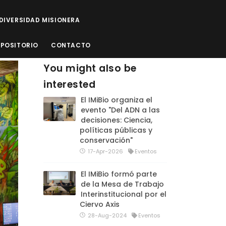
ODIVERSIDAD MISIONERA
EPOSITORIO
CONTACTO
You might also be
interested
El IMiBio organiza el
evento "Del ADN a las
decisiones: Ciencia,
políticas públicas y
conservación"
17-Apr-2026
Eventos
El IMiBio formó parte
de la Mesa de Trabajo
Interinstitucional por el
Ciervo Axis
28-Aug-2024
Eventos