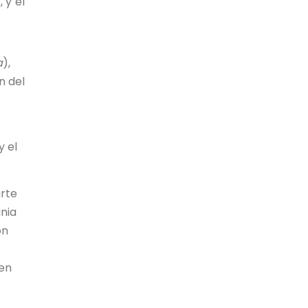
 y el
a
),
n del
y el
arte
ania
on
“en