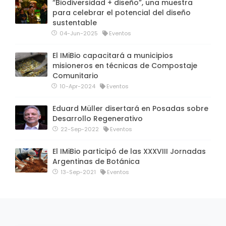
“Biodiversidad + diseño”, una muestra
para celebrar el potencial del diseño
sustentable
04-Jun-2025
Eventos
El IMiBio capacitará a municipios
misioneros en técnicas de Compostaje
Comunitario
10-Apr-2024
Eventos
Eduard Müller disertará en Posadas sobre
Desarrollo Regenerativo
22-Sep-2022
Eventos
El IMiBio participó de las XXXVIII Jornadas
Argentinas de Botánica
13-Sep-2021
Eventos