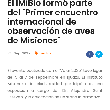
El IMiBio formó parte
FORTALECIMIENTO DE RECURSOS
del "Primer encuentro
ALIMENTICIOS
internacional de
BIODIVERSIDAD Y ALIMENTACIÓN
observación de aves
INVENTARIO DE LA BIODIVERSIDAD MISIONERA
de Misiones"
investigadores
05-Sep-2025
Eventos
FORMULARIO DE REGISTRO DE
INVESTIGADORES
El evento bautizado como “Volar 2025” tuvo lugar
AUTORIZACIONES
del 5 al 7 de septiembre en Iguazú. El Instituto
Misionero de Biodiversidad participó con una
PROGRAMAS Y PROYECTOS
exposición a cargo del Dr. Alejandro Saint
Esteven, y la colocación de un stand informativo.
PROGRAMAS