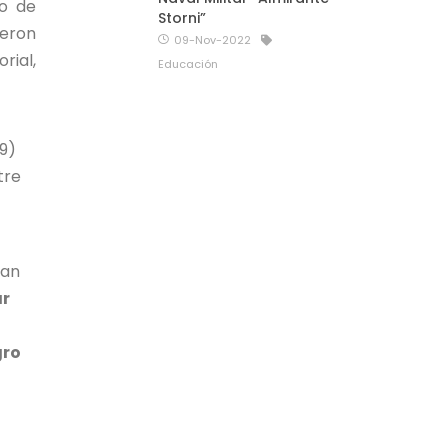
ro de
Storni”
ieron
09-Nov-2022
rial,
Educación
9)
tre
can
ar
gro