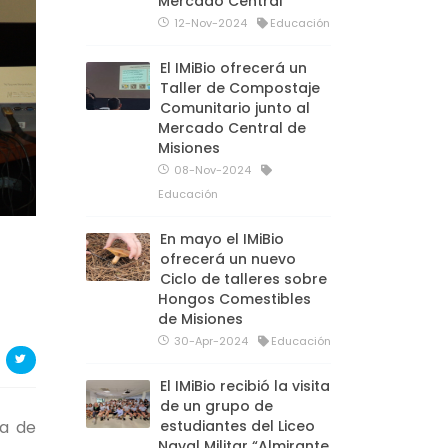
Mercado Central
12-Nov-2024
Educación
El IMiBio ofrecerá un
Taller de Compostaje
Comunitario junto al
Mercado Central de
Misiones
08-Nov-2024
Educación
En mayo el IMiBio
ofrecerá un nuevo
Ciclo de talleres sobre
Hongos Comestibles
de Misiones
30-Apr-2024
Educación
El IMiBio recibió la visita
de un grupo de
estudiantes del Liceo
ía de
Naval Militar “Almirante