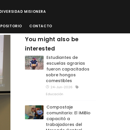
ODIVERSIDAD MISIONERA
EPOSITORIO
CONTACTO
You might also be
interested
Estudiantes de
escuelas agrarias
fueron capacitados
sobre hongos
comestibles
24-Jun-2026
Educación
Compostaje
comunitario: El IMiBio
capacitó a
trabajadores del