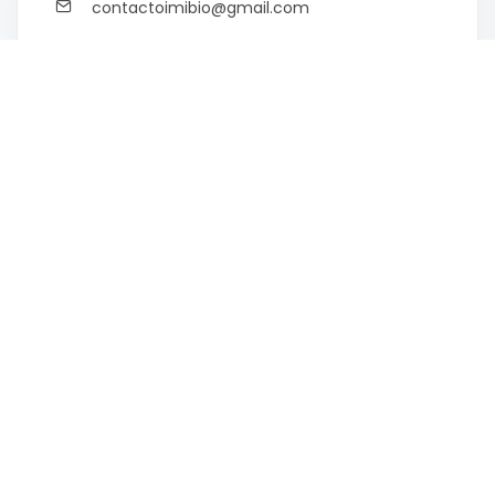
contactoimibio@gmail.com
© 2026 