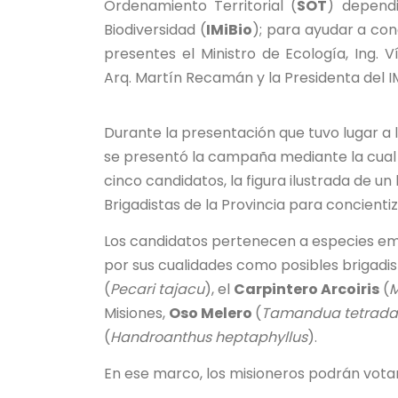
Ordenamiento Territorial (
SOT
) dependi
Biodiversidad (
IMiBio
); para ayudar a conc
presentes el Ministro de Ecología, Ing. V
Arq. Martín Recamán y la Presidenta del IMi
Durante la presentación que tuvo lugar a 
se presentó la campaña mediante la cual 
cinco candidatos, la figura ilustrada de un
Brigadistas de la Provincia para concienti
Los candidatos pertenecen a especies emb
por sus cualidades como posibles brigadista
(
Pecari tajacu
), el
Carpintero Arcoiris
(
M
Misiones,
Oso Melero
(
Tamandua tetrada
(
Handroanthus heptaphyllus
).
En ese marco, los misioneros podrán votar