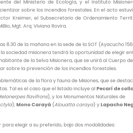
ente del Ministerio de Ecología, y el Instituto Misione
ientizar sobre los incendios forestales. En el acto estuv
íctor Kreimer, el Subsecretario de Ordenamiento Territo
Bio, Mgt. Arq. Viviana Rovira.
las 8.30 de la mañana en la sede de la SOT (Ayacucho 156
la sociedad misionera tendrá la oportunidad de elegir en
 habitante de la Selva Misionera, que se unirá al Cuerpo de
zar sobre la prevención de los incendios forestales.
lemáticas de la flora y fauna de Misiones, que se desta
s. Tal es el caso que el listado incluye al
Pecarí de coll
elanerpes flavifrons
), y los Monumentos Naturales de
ctyla
);
Mono Carayá
(
Alouatta caraya
) y
Lapacho Ne
 para elegir a su preferido, bajo dos modalidades: