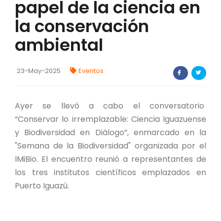
papel de la ciencia en
FORTALECIMIENTO DE RECURSOS
la conservación
ALIMENTICIOS
ambiental
BIODIVERSIDAD Y ALIMENTACIÓN
INVENTARIO DE LA BIODIVERSIDAD MISIONERA
23-May-2025
Eventos
investigadores
Ayer se llevó a cabo el conversatorio
“Conservar lo irremplazable: Ciencia Iguazuense
FORMULARIO DE REGISTRO DE
INVESTIGADORES
y Biodiversidad en Diálogo”, enmarcado en la
"Semana de la Biodiversidad" organizada por el
AUTORIZACIONES
IMiBio. El encuentro reunió a representantes de
los tres institutos científicos emplazados en
PROGRAMAS Y PROYECTOS
Puerto Iguazú.
PROGRAMAS