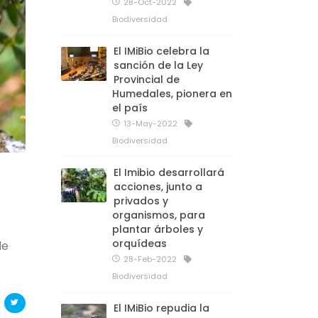
28-Oct-2022
Biodiversidad
El IMiBio celebra la
sanción de la Ley
Provincial de
Humedales, pionera en
el país
13-May-2022
Biodiversidad
El Imibio desarrollará
acciones, junto a
privados y
organismos, para
plantar árboles y
orquídeas
de
28-Feb-2022
Biodiversidad
El IMiBio repudia la