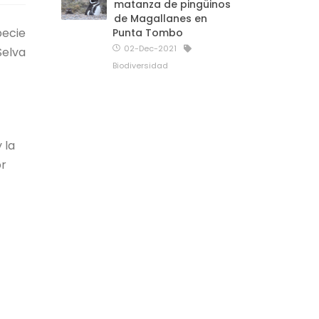
matanza de pingüinos
de Magallanes en
pecie
Punta Tombo
02-Dec-2021
Selva
Biodiversidad
 la
or