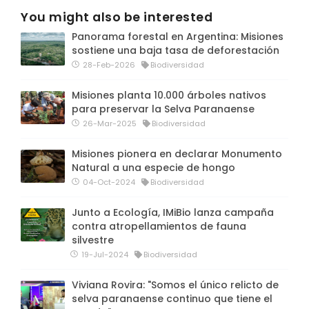
You might also be interested
Panorama forestal en Argentina: Misiones
sostiene una baja tasa de deforestación
28-Feb-2026
Biodiversidad
Misiones planta 10.000 árboles nativos
para preservar la Selva Paranaense
26-Mar-2025
Biodiversidad
Misiones pionera en declarar Monumento
Natural a una especie de hongo
04-Oct-2024
Biodiversidad
Junto a Ecología, IMiBio lanza campaña
contra atropellamientos de fauna
silvestre
19-Jul-2024
Biodiversidad
Viviana Rovira: "Somos el único relicto de
selva paranaense continuo que tiene el