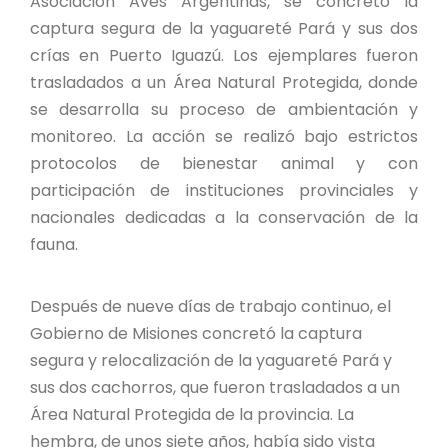
Asociación Aves Argentinas, se concretó la
PROYECTO ÁGUILAS DE MISIONES
captura segura de la yaguareté Pará y sus dos
crías en Puerto Iguazú. Los ejemplares fueron
MONUMENTOS NATURALES
trasladados a un Área Natural Protegida, donde
se desarrolla su proceso de ambientación y
REPOSITORIO
monitoreo. La acción se realizó bajo estrictos
protocolos de bienestar animal y con
CONTACTO
participación de instituciones provinciales y
nacionales dedicadas a la conservación de la
fauna.
Después de nueve días de trabajo continuo, el
Gobierno de Misiones concretó la captura
segura y relocalización de la yaguareté Pará y
sus dos cachorros, que fueron trasladados a un
Área Natural Protegida de la provincia. La
hembra, de unos siete años, había sido vista