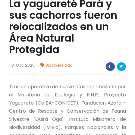
La yaguareté Pará y
FORTALECIMIENTO DE RECURSOS
sus cachorros fueron
ALIMENTICIOS
relocalizados en un
BIODIVERSIDAD Y ALIMENTACIÓN
Área Natural
INVENTARIO DE LA BIODIVERSIDAD MISIONERA
Protegida
investigadores
18-Oct-2025
Biodiversidad
FORMULARIO DE REGISTRO DE
INVESTIGADORES
Tras un operativo de nueve días encabezado por
AUTORIZACIONES
el Ministerio de Ecología y R.N.R., Proyecto
Yaguareté (CeIBA-CONICET), Fundación Azara -
PROGRAMAS Y PROYECTOS
Centro de Rescate y Conservación de Fauna
Silvestre "Güirá Oga", Instituto Misionero de
PROGRAMAS
Biodiversidad (IMiBio), Parques Nacionales y la