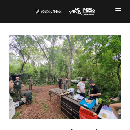
Institucional
CARTOGRAFÍA
DOCUMENTOS INSTITUCIONALES
EL IMIBIO
NOTICIAS
Productos y Servicios
RESGUARDO DE COLECCIONES
BIOBANCO