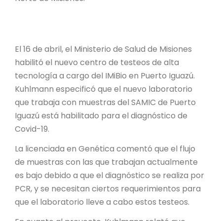
PROYECTO ÁGUILAS DE MISIONES
MONUMENTOS NATURALES
El 16 de abril, el Ministerio de Salud de Misiones
REPOSITORIO
habilitó el nuevo centro de testeos de alta
tecnología a cargo del IMiBio en Puerto Iguazú.
Kuhlmann especificó que el nuevo laboratorio
CONTACTO
que trabaja con muestras del SAMIC de Puerto
Iguazú está habilitado para el diagnóstico de
Covid-19.
La licenciada en Genética comentó que el flujo
de muestras con las que trabajan actualmente
es bajo debido a que el diagnóstico se realiza por
PCR, y se necesitan ciertos requerimientos para
que el laboratorio lleve a cabo estos testeos.