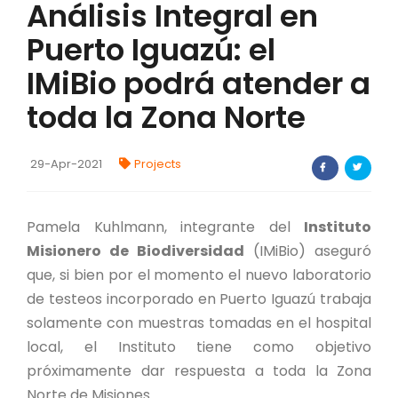
Análisis Integral en
FORTALECIMIENTO DE RECURSOS
ALIMENTICIOS
Puerto Iguazú: el
IMiBio podrá atender a
BIODIVERSIDAD Y ALIMENTACIÓN
toda la Zona Norte
INVENTARIO DE LA BIODIVERSIDAD MISIONERA
29-Apr-2021
Projects
investigadores
FORMULARIO DE REGISTRO DE
Pamela Kuhlmann, integrante del
Instituto
INVESTIGADORES
Misionero de Biodiversidad
(IMiBio) aseguró
AUTORIZACIONES
que, si bien por el momento el nuevo laboratorio
de testeos incorporado en Puerto Iguazú trabaja
PROGRAMAS Y PROYECTOS
solamente con muestras tomadas en el hospital
local, el Instituto tiene como objetivo
PROGRAMAS
próximamente dar respuesta a toda la Zona
Norte de Misiones.