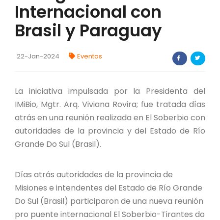
Internacional con
FORTALECIMIENTO DE RECURSOS
ALIMENTICIOS
Brasil y Paraguay
BIODIVERSIDAD Y ALIMENTACIÓN
22-Jan-2024
Eventos
INVENTARIO DE LA BIODIVERSIDAD MISIONERA
La iniciativa impulsada por la Presidenta del
investigadores
IMiBio, Mgtr. Arq. Viviana Rovira; fue tratada días
atrás en una reunión realizada en El Soberbio con
FORMULARIO DE REGISTRO DE
autoridades de la provincia y del Estado de Río
INVESTIGADORES
Grande Do Sul (Brasil).
AUTORIZACIONES
Días atrás autoridades de la provincia de
PROGRAMAS Y PROYECTOS
Misiones e intendentes del Estado de Río Grande
Do Sul (Brasil) participaron de una nueva reunión
PROGRAMAS
pro puente internacional El Soberbio-Tirantes do