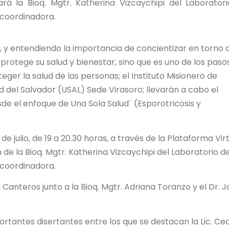
ará la Bioq. Mgtr. Katherina Vizcaychipi del Laborator
e coordinadora.
s, y entendiendo la importancia de concientizar en torno 
protege su salud y bienestar, sino que es uno de los paso
er la salud de las personas; el Instituto Misionero de
dad del Salvador (USAL) Sede Virasoro; llevarán a cabo el
sde el enfoque de Una Sola Salud¨ (Esporotricosis y
 de julio, de 19 a 20.30 horas, a través de la Plataforma Vir
de la Bioq. Mgtr. Katherina Vizcaychipi del Laboratorio d
e coordinadora.
Canteros junto a la Bioq. Mgtr. Adriana Toranzo y el Dr. J
ortantes disertantes entre los que se destacan la Lic. Ceci