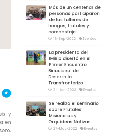
Más de un centenar de
personas participaron
de los talleres de
hongos, frutales y
compostaje
16-Sep-2022
Eventos
La presidenta del
IMiBio disertó en el
Primer Encuentro
Binacional de
Desarrollo
Transfronterizo
24-Jun-2022
Eventos
Se realizó el seminario
sobre Frutales
sis y
Misioneros y
da en
Orquídeas Nativas
27-May-2022
Eventos
soro.