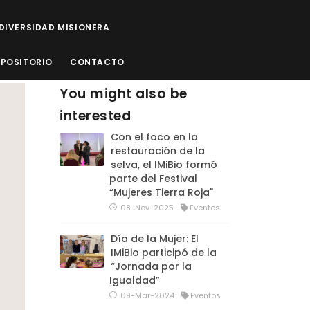
ODIVERSIDAD MISIONERA
EPOSITORIO
CONTACTO
You might also be
interested
Con el foco en la
restauración de la
selva, el IMiBio formó
parte del Festival
“Mujeres Tierra Roja"
08-Nov-2025
Eventos
Día de la Mujer: El
IMiBio participó de la
“Jornada por la
Igualdad”
09-Mar-2024
Eventos