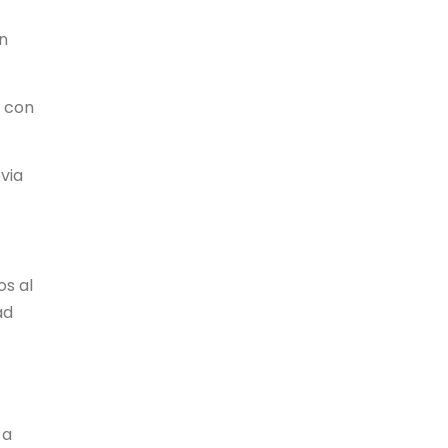
en
o con
via
s al
ad
 a