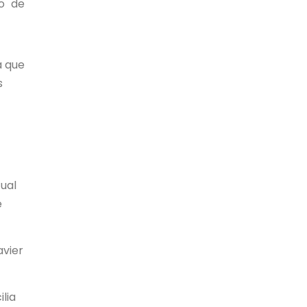
io de
a que
s
tual
e
avier
lia