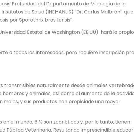
Micosis Profundas, del Departamento de Micología de la
Institutos de Salud (INEI-ANLIS) "Dr. Carlos Malbrán"; qui
sis por Sporothrix brasiliensis".
la Universidad Estatal de Washington (EE.UU) hará lo propi
to a todos los interesados, pero requiere inscripción pre
as transmisibles naturalmente desde animales vertebrado
e hombres y animales, así como el aumento de la activid
animales, y sus productos han propiciado una mayor
en el mundo, 61% son zoonóticos y, por lo tanto, tienen
lud Pública Veterinaria. Resultando imprescindible educar