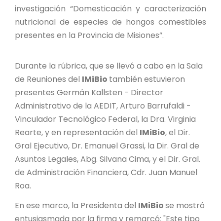
PROYECTO ÁGUILAS DE MISIONES
investigación “Domesticación y caracterización
nutricional de especies de hongos comestibles
MONUMENTOS NATURALES
presentes en la Provincia de Misiones”.
REPOSITORIO
Durante la rúbrica, que se llevó a cabo en la Sala
de Reuniones del
IMiBio
también estuvieron
CONTACTO
presentes Germán Kallsten - Director
Administrativo de la AEDIT, Arturo Barrufaldi -
Vinculador Tecnológico Federal, la Dra. Virginia
Rearte, y en representación del
IMiBio
, el Dir.
Gral Ejecutivo, Dr. Emanuel Grassi, la Dir. Gral de
Asuntos Legales, Abg. Silvana Cima, y el Dir. Gral.
de Administración Financiera, Cdr. Juan Manuel
Roa.
En ese marco, la Presidenta del
IMiBio
se mostró
entusiasmada por la firma y remarcó: "Este tipo