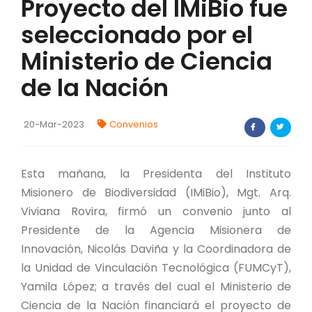
Proyecto del IMiBio fue
FORTALECIMIENTO DE RECURSOS
seleccionado por el
ALIMENTICIOS
Ministerio de Ciencia
BIODIVERSIDAD Y ALIMENTACIÓN
de la Nación
INVENTARIO DE LA BIODIVERSIDAD MISIONERA
20-Mar-2023
Convenios
investigadores
Esta mañana, la Presidenta del Instituto
FORMULARIO DE REGISTRO DE
INVESTIGADORES
Misionero de Biodiversidad (IMiBio), Mgt. Arq.
Viviana Rovira, firmó un convenio junto al
AUTORIZACIONES
Presidente de la Agencia Misionera de
Innovación, Nicolás Daviña y la Coordinadora de
PROGRAMAS Y PROYECTOS
la Unidad de Vinculación Tecnológica (FUMCyT),
Yamila López; a través del cual el Ministerio de
PROGRAMAS
Ciencia de la Nación financiará el proyecto de