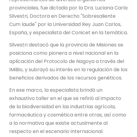
PROYECTO ÁGUILAS DE MISIONES
provinciales, fue dictada por la Dra. Luciana Carla
Silvestri, Doctora en Derecho "Sobresaliente
MONUMENTOS NATURALES
Cum laude" por la Universidad Rey Juan Carlos,
España, y especialista del Conicet en la temática.
REPOSITORIO
Silvestri destacó que la provincia de Misiones se
posiciona como pionera a nivel nacional en la
CONTACTO
aplicación del Protocolo de Nagoya a través del
IMiBio, y subrayó su interés en la regulación de los
beneficios derivados de los recursos genéticos.
En ese marco, la especialista brindó un
exhaustivo taller en el que se refirió al impacto
de la biodiversidad en las industrias agrícola,
farmacéutica y cosmética entre otras, así como
a la normativa que existe actualmente al
respecto en el escenario internacional.