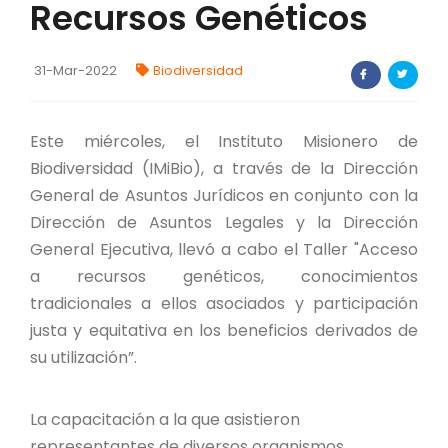
Recursos Genéticos
FORTALECIMIENTO DE RECURSOS
ALIMENTICIOS
31-Mar-2022
Biodiversidad
BIODIVERSIDAD Y ALIMENTACIÓN
INVENTARIO DE LA BIODIVERSIDAD MISIONERA
Este miércoles, el Instituto Misionero de
Biodiversidad (IMiBio), a través de la Dirección
General de Asuntos Jurídicos en conjunto con la
investigadores
Dirección de Asuntos Legales y la Dirección
General Ejecutiva, llevó a cabo el Taller "Acceso
FORMULARIO DE REGISTRO DE
INVESTIGADORES
a recursos genéticos, conocimientos
tradicionales a ellos asociados y participación
AUTORIZACIONES
justa y equitativa en los beneficios derivados de
su utilización”.
PROGRAMAS Y PROYECTOS
PROGRAMAS
La capacitación a la que asistieron
representantes de diversos organismos