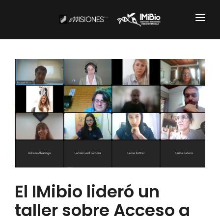
Institucional
CARTOGRAFÍA
DOCUMENTOS INSTITUCIONALES
EL IMIBIO
NOTICIAS
Productos y Servicios
El IMibio lideró un
RESGUARDO DE COLECCIONES
taller sobre Acceso a
BIOBANCO