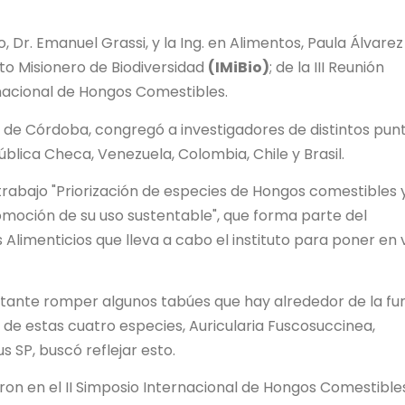
ivo, Dr. Emanuel Grassi, y la Ing. en Alimentos, Paula Álvarez
uto Misionero de Biodiversidad
(IMiBio)
; de la III Reunión
rnacional de Hongos Comestibles.
ia de Córdoba, congregó a investigadores de distintos pun
ública Checa, Venezuela, Colombia, Chile y Brasil.
 trabajo "Priorización de especies de Hongos comestibles 
romoción de su uso sustentable", que forma parte del
limenticios que lleva a cabo el instituto para poner en 
rtante romper algunos tabúes que hay alrededor de la fu
s de estas cuatro especies, Auricularia Fuscosuccinea,
us SP, buscó reflejar esto.
rtaron en el II Simposio Internacional de Hongos Comestible