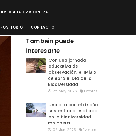
ODIVERSIDAD MISIONERA
EPOSITORIO
CONTACTO
También puede
interesarte
Con una jornada
educativa de
observación, el IMiBio
celebró el Día de la
Biodiversidad
22-May-2026
Eventos
Una cita con el diseño
sustentable inspirado
en la biodiversidad
misionera
02-Jun-2025
Eventos