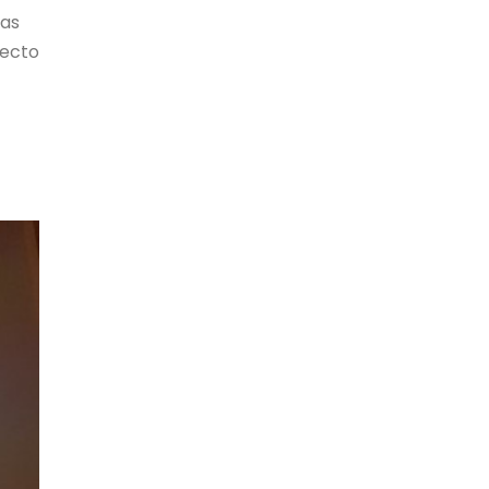
las
yecto