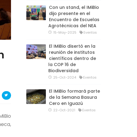
Con un stand, el IMiBio
dijo presente en el
Encuentro de Escuelas
Agrotécnicas del NEA
15-May-2025
Eventos
El IMiBio disertó en la
n
reunión de institutos
científicos dentro de
la COP 16 de
Biodiversidad
25-Oct-2024
Eventos
El IMiBio formará parte
de la Semana Basura
Cero en Iguazú
22-Oct-2021
Eventos
MiBio
heca,