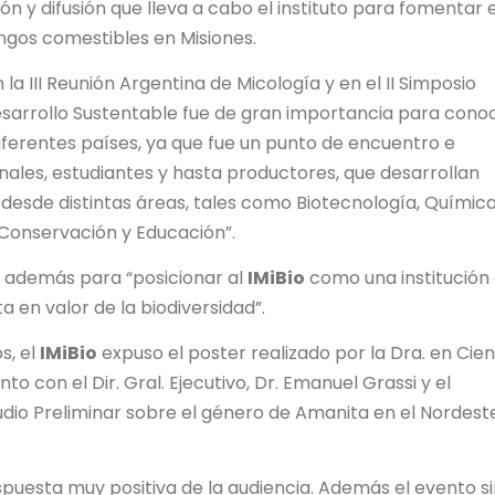
ón y difusión que lleva a cabo el instituto para fomentar e
ongos comestibles en Misiones.
n la III Reunión Argentina de Micología y en el II Simposio
sarrollo Sustentable fue de gran importancia para cono
diferentes países, ya que fue un punto de encuentro e
onales, estudiantes y hasta productores, que desarrollan
 desde distintas áreas, tales como Biotecnología, Química
 Conservación y Educación”.
ó además para “posicionar al
IMiBio
como una institución
a en valor de la biodiversidad”.
s, el
IMiBio
expuso el poster realizado por la Dra. en Cien
nto con el Dir. Gral. Ejecutivo, Dr. Emanuel Grassi y el
tudio Preliminar sobre el género de Amanita en el Nordest
spuesta muy positiva de la audiencia. Además el evento si