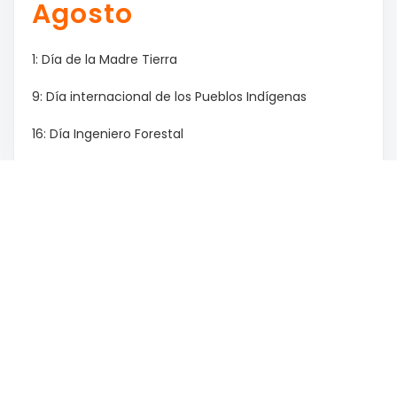
Agosto
1: Día de la Madre Tierra
9: Día internacional de los Pueblos Indígenas
16: Día Ingeniero Forestal
17: Paso a la inmortalidad del Gral. San Martín
18: Día de la prevención de los Incendios Forestales
/ Día de las Infancias
29: Día Nacional de los Abogados / Día del Árbol
Mes Anterior
Mes Siguiente