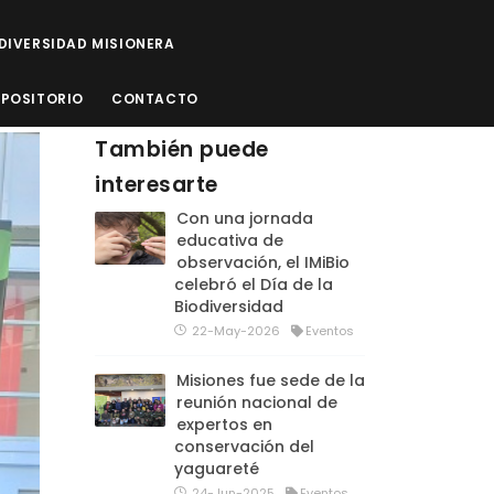
ODIVERSIDAD MISIONERA
EPOSITORIO
CONTACTO
También puede
interesarte
Con una jornada
educativa de
observación, el IMiBio
celebró el Día de la
Biodiversidad
22-May-2026
Eventos
Misiones fue sede de la
reunión nacional de
expertos en
conservación del
yaguareté
24-Jun-2025
Eventos