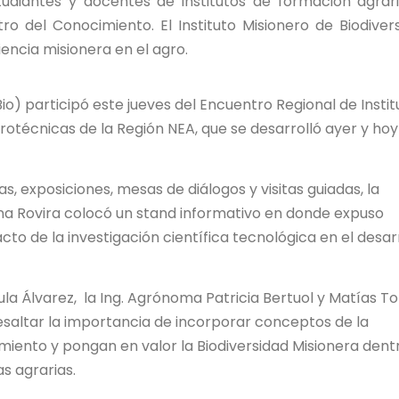
diantes y docentes de institutos de formación agrar
ro del Conocimiento. El Instituto Misionero de Biodiver
encia misionera en el agro.
iBio) participó este jueves del Encuentro Regional de Instit
otécnicas de la Región NEA, que se desarrolló ayer y hoy
, exposiciones, mesas de diálogos y visitas guiadas, la
viana Rovira colocó un stand informativo en donde expuso
to de la investigación científica tecnológica en el desar
la Álvarez, la Ing. Agrónoma Patricia Bertuol y Matías To
esaltar la importancia de incorporar conceptos de la
ento y pongan en valor la Biodiversidad Misionera dent
as agrarias.