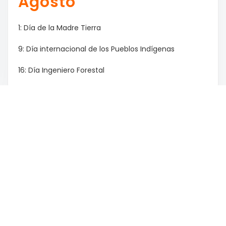
Agosto
1: Día de la Madre Tierra
9: Día internacional de los Pueblos Indígenas
16: Día Ingeniero Forestal
17: Paso a la inmortalidad del Gral. San Martín
18: Día de la prevención de los Incendios Forestales
/ Día de las Infancias
29: Día Nacional de los Abogados / Día del Árbol
Mes Anterior
Mes Siguiente