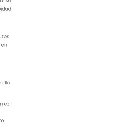
ia se
sidad
utos
 en
rollo
rrez;
ro