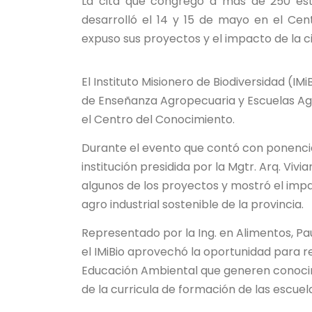
La cita que congregó a más de 250 estu
desarrolló el 14 y 15 de mayo en el Cent
expuso sus proyectos y el impacto de la ci
El Instituto Misionero de Biodiversidad (IM
de Enseñanza Agropecuaria y Escuelas Agr
el Centro del Conocimiento.
Durante el evento que contó con ponencias
institución presidida por la Mgtr. Arq. Vi
algunos de los proyectos y mostró el impac
agro industrial sostenible de la provincia.
Representado por la Ing. en Alimentos, Pau
el IMiBio aprovechó la oportunidad para r
Educación Ambiental que generen conocimi
de la curricula de formación de las escuel