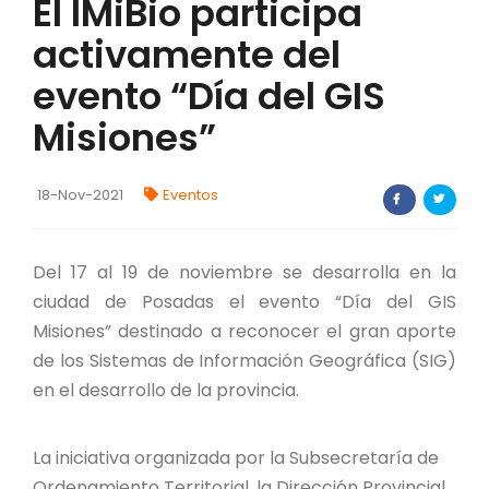
El IMiBio participa
FORTALECIMIENTO DE RECURSOS
activamente del
ALIMENTICIOS
evento “Día del GIS
BIODIVERSIDAD Y ALIMENTACIÓN
Misiones”
INVENTARIO DE LA BIODIVERSIDAD MISIONERA
18-Nov-2021
Eventos
Investigadores
Del 17 al 19 de noviembre se desarrolla en la
FORMULARIO DE REGISTRO DE
INVESTIGADORES
ciudad de Posadas el evento “Día del GIS
Misiones” destinado a reconocer el gran aporte
AUTORIZACIONES
de los Sistemas de Información Geográfica (SIG)
en el desarrollo de la provincia.
PROGRAMAS Y PROYECTOS
PROGRAMAS
La iniciativa organizada por la Subsecretaría de
Ordenamiento Territorial, la Dirección Provincial