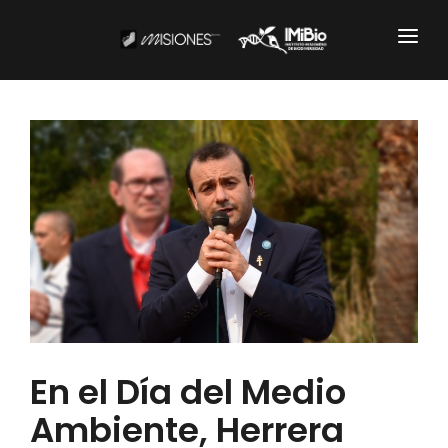
Institucional
CARTOGRAFÍA
DOCUMENTOS INSTITUCIONALES
EL IMIBIO
NOTICIAS
Productos y Servicios
En el Día del Medio
RESGUARDO DE COLECCIONES
Ambiente, Herrera
BIOBANCO