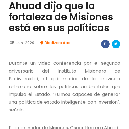
Ahuad dijo que la
FORTALECIMIENTO DE RECURSOS
ALIMENTICIOS
fortaleza de Misiones
BIODIVERSIDAD Y ALIMENTACIÓN
está en sus políticas
INVENTARIO DE LA BIODIVERSIDAD MISIONERA
05-Jun-2020
Biodiversidad
Investigadores
Durante un video conferencia por el segundo
aniversario del Instituto Misionero de
FORMULARIO DE REGISTRO DE
INVESTIGADORES
Biodiversidad, el gobernador de la provincia
reflexionó sobre las políticas ambientales que
AUTORIZACIONES
impulsa el Estado. “Fuimos capaces de generar
una política de estado inteligente, con inversión”,
PROGRAMAS Y PROYECTOS
señaló.
PROGRAMAS
El gobernador de Misiones, Oscar Herrera Ahuad,