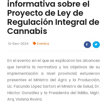
informativa sobre el
FORTALECIMIENTO DE RECURSOS
Proyecto de Ley de
ALIMENTICIOS
Regulación Integral de
BIODIVERSIDAD Y ALIMENTACIÓN
Cannabis
INVENTARIO DE LA BIODIVERSIDAD MISIONERA
12-Dec-2024
Eventos
Investigadores
FORMULARIO DE REGISTRO DE
En el evento en el que se explicaron los alcances
INVESTIGADORES
que tendría la normativa y los objetivos de su
implementación a nivel provincial; estuvieron
AUTORIZACIONES
presentes el Ministro del Agro y la Producción,
PROGRAMAS Y PROYECTOS
Lic. Facundo López Sartori; el Ministro de Salud, Dr.
Héctor González y la Presidenta del IMiBio, Mgtr.
PROGRAMAS
Arq. Viviana Rovira.