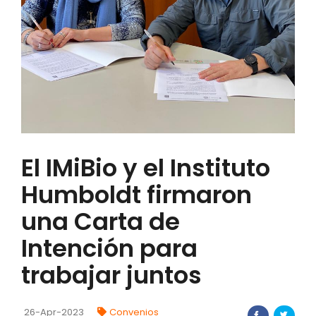
FORTALECIMIENTO DE RECURSOS
ALIMENTICIOS
BIODIVERSIDAD Y ALIMENTACIÓN
INVENTARIO DE LA BIODIVERSIDAD MISIONERA
investigadores
El IMiBio y el Instituto
FORMULARIO DE REGISTRO DE
Humboldt firmaron
INVESTIGADORES
una Carta de
AUTORIZACIONES
Intención para
PROGRAMAS Y PROYECTOS
trabajar juntos
PROGRAMAS
26-Apr-2023
Convenios