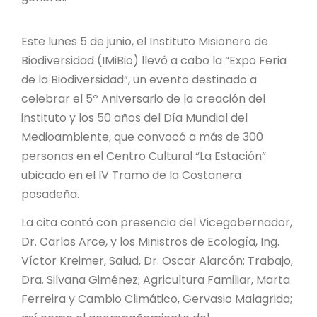
PROYECTO ÁGUILAS DE MISIONES
MONUMENTOS NATURALES
Este lunes 5 de junio, el Instituto Misionero de
Biodiversidad (IMiBio) llevó a cabo la “Expo Feria
de la Biodiversidad”, un evento destinado a
REPOSITORIO
celebrar el 5º Aniversario de la creación del
instituto y los 50 años del Día Mundial del
CONTACTO
Medioambiente, que convocó a más de 300
personas en el Centro Cultural “La Estación”
ubicado en el IV Tramo de la Costanera
posadeña.
La cita contó con presencia del Vicegobernador,
Dr. Carlos Arce, y los Ministros de Ecología, Ing.
Víctor Kreimer, Salud, Dr. Oscar Alarcón; Trabajo,
Dra. Silvana Giménez; Agricultura Familiar, Marta
Ferreira y Cambio Climático, Gervasio Malagrida;