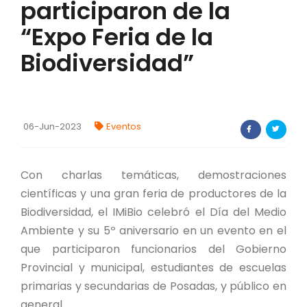
participaron de la
FORTALECIMIENTO DE RECURSOS
“Expo Feria de la
ALIMENTICIOS
Biodiversidad”
BIODIVERSIDAD Y ALIMENTACIÓN
INVENTARIO DE LA BIODIVERSIDAD MISIONERA
06-Jun-2023
Eventos
investigadores
FORMULARIO DE REGISTRO DE
Con charlas temáticas, demostraciones
INVESTIGADORES
científicas y una gran feria de productores de la
AUTORIZACIONES
Biodiversidad, el IMiBio celebró el Día del Medio
Ambiente y su 5º aniversario en un evento en el
PROGRAMAS Y PROYECTOS
que participaron funcionarios del Gobierno
Provincial y municipal, estudiantes de escuelas
PROGRAMAS
primarias y secundarias de Posadas, y público en
general.