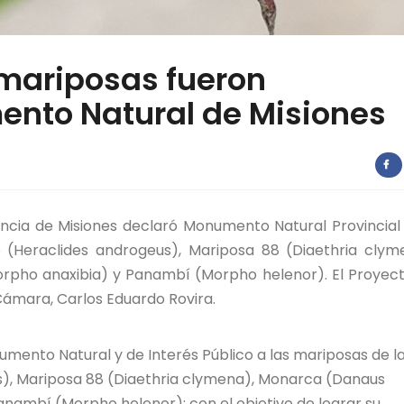
 mariposas fueron
nto Natural de Misiones
incia de Misiones declaró Monumento Natural Provincial
o (Heraclides androgeus), Mariposa 88 (Diaethria clym
orpho anaxibia) y Panambí (Morpho helenor). El Proyec
 Cámara, Carlos Eduardo Rovira.
numento Natural y de Interés Público a las mariposas de l
), Mariposa 88 (Diaethria clymena), Monarca (Danaus
anambí (Morpho helenor); con el objetivo de lograr su