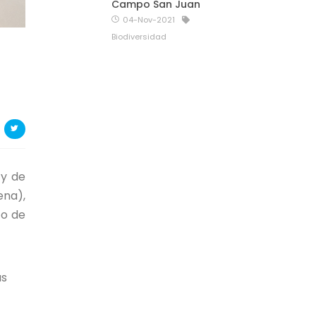
Campo San Juan
04-Nov-2021
Biodiversidad
 y de
ena),
to de
as