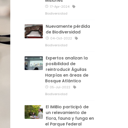
Misiones
17-Apr-2024
Biodiversidad
Nuevamente pérdida
de Biodiversidad
04-Oct-2022
Biodiversidad
Expertos analizan la
posibilidad de
reintroducir Águilas
Harpías en áreas de
Bosque Atlántico
05-Jul-2022
Biodiversidad
El IMiBio participó de
un relevamiento de
flora, fauna y funga en
el Parque Federal