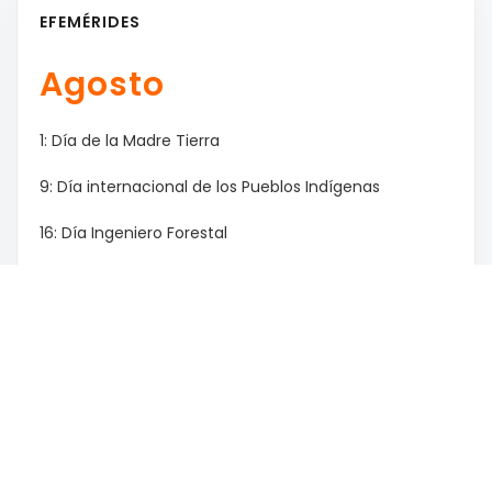
EFEMÉRIDES
Agosto
1: Día de la Madre Tierra
9: Día internacional de los Pueblos Indígenas
16: Día Ingeniero Forestal
17: Paso a la inmortalidad del Gral. San Martín
18: Día de la prevención de los Incendios Forestales
/ Día de las Infancias
29: Día Nacional de los Abogados / Día del Árbol
Mes Anterior
Mes Siguiente