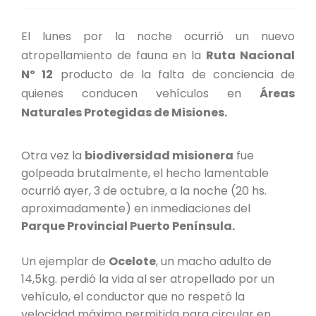
FORTALECIMIENTO DE RECURSOS
ALIMENTICIOS
El lunes por la noche ocurrió un nuevo
atropellamiento de fauna en la
Ruta Nacional
BIODIVERSIDAD Y ALIMENTACIÓN
Nº 12
producto de la falta de conciencia de
quienes conducen vehículos en
Áreas
INVENTARIO DE LA BIODIVERSIDAD MISIONERA
Naturales Protegidas de Misiones.
investigadores
Otra vez la
biodiversidad misionera
fue
golpeada brutalmente, el hecho lamentable
FORMULARIO DE REGISTRO DE
INVESTIGADORES
ocurrió ayer, 3 de octubre, a la noche (20 hs.
aproximadamente) en inmediaciones del
AUTORIZACIONES
Parque Provincial Puerto Península.
PROGRAMAS Y PROYECTOS
Un ejemplar de
Ocelote
, un macho adulto de
14,5kg. perdió la vida al ser atropellado por un
PROGRAMAS
vehículo, el conductor que no respetó la
velocidad máxima permitida para circular en