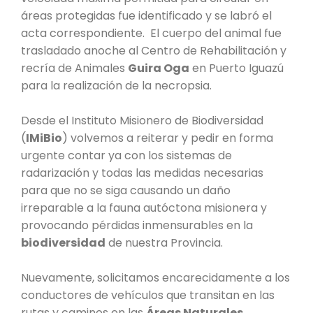
PROYECTO ÁGUILAS DE MISIONES
áreas protegidas fue identificado y se labró el
acta correspondiente. El cuerpo del animal fue
MONUMENTOS NATURALES
trasladado anoche al Centro de Rehabilitación y
recría de Animales
Guira Oga
en Puerto Iguazú
REPOSITORIO
para la realización de la necropsia.
Desde el Instituto Misionero de Biodiversidad
CONTACTO
(
IMiBio
) volvemos a reiterar y pedir en forma
urgente contar ya con los sistemas de
radarización y todas las medidas necesarias
para que no se siga causando un daño
irreparable a la fauna autóctona misionera y
provocando pérdidas inmensurables en la
biodiversidad
de nuestra Provincia.
Nuevamente, solicitamos encarecidamente a los
conductores de vehículos que transitan en las
rutas y caminos en las
Áreas Naturales