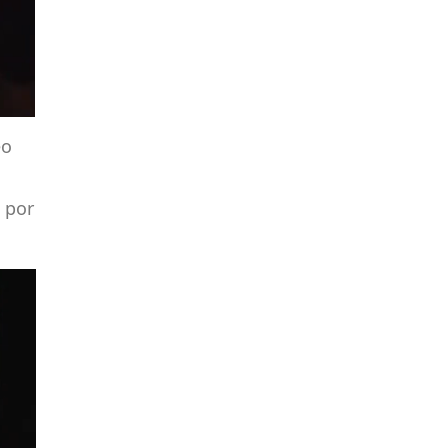
eo
 por