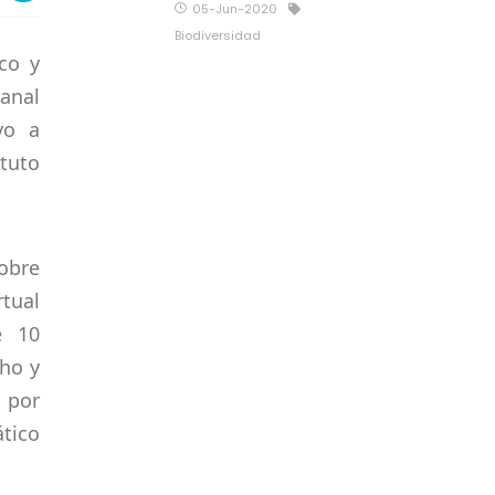
05-Jun-2020
Biodiversidad
co y
canal
vo a
ituto
obre
rtual
e 10
cho y
 por
ático