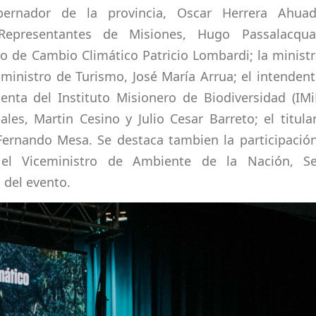
bernador de la provincia, Oscar Herrera Ahuad
epresentantes de Misiones, Hugo Passalacqua
ro de Cambio Climático Patricio Lombardi; la minist
el ministro de Turismo, José María Arrua; el intenden
enta del Instituto Misionero de Biodiversidad (IMi
ales, Martin Cesino y Julio Cesar Barreto; el titula
 Fernando Mesa. Se destaca tambien la participació
el Viceministro de Ambiente de la Nación, Se
a del evento.