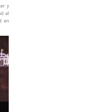
ger y
ad al
d en