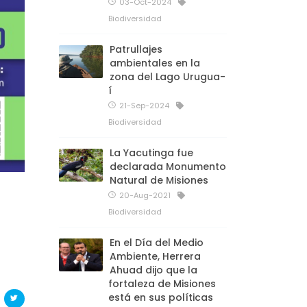
03-Oct-2024
Biodiversidad
Patrullajes
ambientales en la
zona del Lago Urugua-
í
21-Sep-2024
Biodiversidad
La Yacutinga fue
declarada Monumento
Natural de Misiones
20-Aug-2021
Biodiversidad
En el Día del Medio
Ambiente, Herrera
Ahuad dijo que la
fortaleza de Misiones
está en sus políticas