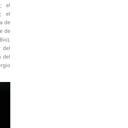
; el
; el
ra de
te de
Bio),
r del
n del
rgio