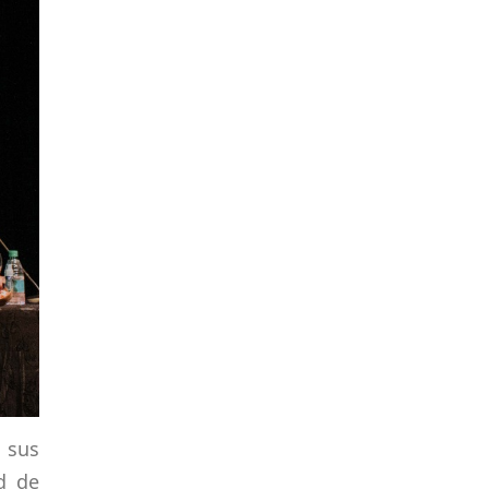
 s
us
d de