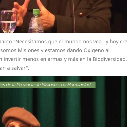
marco "
Necesitamos que el mundo nos vea, y hoy cr
, somos Misiones y estamos dando Oxigeno al
 invertir menos en armas y más en la Biodiversidad,
n a salvar".