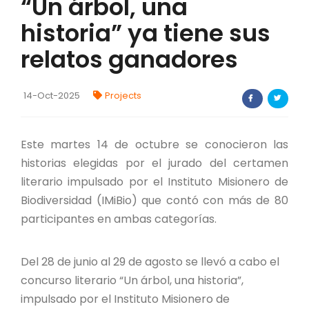
“Un árbol, una
FORTALECIMIENTO DE RECURSOS
historia” ya tiene sus
ALIMENTICIOS
relatos ganadores
BIODIVERSIDAD Y ALIMENTACIÓN
INVENTARIO DE LA BIODIVERSIDAD MISIONERA
14-Oct-2025
Projects
investigadores
Este martes 14 de octubre se conocieron las
historias elegidas por el jurado del certamen
FORMULARIO DE REGISTRO DE
literario impulsado por el Instituto Misionero de
INVESTIGADORES
Biodiversidad (IMiBio) que contó con más de 80
AUTORIZACIONES
participantes en ambas categorías.
PROGRAMAS Y PROYECTOS
Del 28 de junio al 29 de agosto se llevó a cabo el
concurso literario “Un árbol, una historia”,
PROGRAMAS
impulsado por el Instituto Misionero de