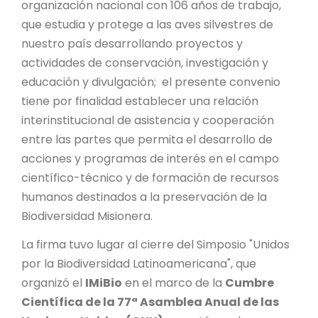
PROYECTO ÁGUILAS DE MISIONES
organización nacional con 106 años de trabajo,
que estudia y protege a las aves silvestres de
MONUMENTOS NATURALES
nuestro país desarrollando proyectos y
actividades de conservación, investigación y
educación y divulgación; el presente convenio
REPOSITORIO
tiene por finalidad establecer una relación
interinstitucional de asistencia y cooperación
CONTACTO
entre las partes que permita el desarrollo de
acciones y programas de interés en el campo
científico-técnico y de formación de recursos
humanos destinados a la preservación de la
Biodiversidad Misionera.
La firma tuvo lugar al cierre del Simposio "Unidos
por la Biodiversidad Latinoamericana", que
organizó el
IMiBio
en el marco de la
Cumbre
Científica de la 77ª Asamblea Anual de las