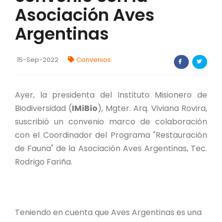
Asociación Aves
FORTALECIMIENTO DE RECURSOS
ALIMENTICIOS
Argentinas
BIODIVERSIDAD Y ALIMENTACIÓN
15-Sep-2022
Convenios
INVENTARIO DE LA BIODIVERSIDAD MISIONERA
Ayer, la presidenta del Instituto Misionero de
investigadores
Biodiversidad (
IMiBio
), Mgter. Arq. Viviana Rovira,
suscribió un convenio marco de colaboración
FORMULARIO DE REGISTRO DE
INVESTIGADORES
con el Coordinador del Programa "Restauración
de Fauna" de la Asociación Aves Argentinas, Tec.
AUTORIZACIONES
Rodrigo Fariña.
PROGRAMAS Y PROYECTOS
PROGRAMAS
Teniendo en cuenta que Aves Argentinas es una