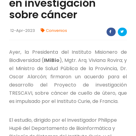
en investigación
FORTALECIMIENTO DE RECURSOS
sobre cáncer
ALIMENTICIOS
BIODIVERSIDAD Y ALIMENTACIÓN
12-Apr-2023
Convenios
INVENTARIO DE LA BIODIVERSIDAD MISIONERA
Ayer, la Presidenta del Instituto Misionero de
Biodiversidad (
IMiBio
), Mgtr. Arq. Viviana Rovira; y
investigadores
el Ministro de Salud Pública de la Provincia, Dr.
FORMULARIO DE REGISTRO DE
Oscar Alarcón; firmaron un acuerdo para el
INVESTIGADORES
desarrollo del Proyecto de investigación
TRESCAVI, sobre cáncer de cuello de útero, que
AUTORIZACIONES
es impulsado por el Instituto Curie, de Francia.
PROGRAMAS Y PROYECTOS
El estudio, dirigido por el Investigador Philippe
PROGRAMAS
Hupé del Departamento de Bioinformática y