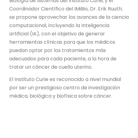
Biología de Sistemas del Instituto Curie, y el
PROYECTO ÁGUILAS DE MISIONES
Coordinador Científico del IMiBio, Dr. Erik Ruuth;
se propone aprovechar los avances de la ciencia
MONUMENTOS NATURALES
computacional, incluyendo la Inteligencia
artificial (IA), con el objetivo de generar
REPOSITORIO
herramientas clínicas para que los médicos
puedan optar por los tratamientos más
CONTACTO
adecuados para cada paciente, a la hora de
tratar un cáncer de cuello uterino.
El Instituto Curie es reconocido a nivel mundial
por ser un prestigioso centro de investigación
médica, biológica y biofísica sobre cáncer.