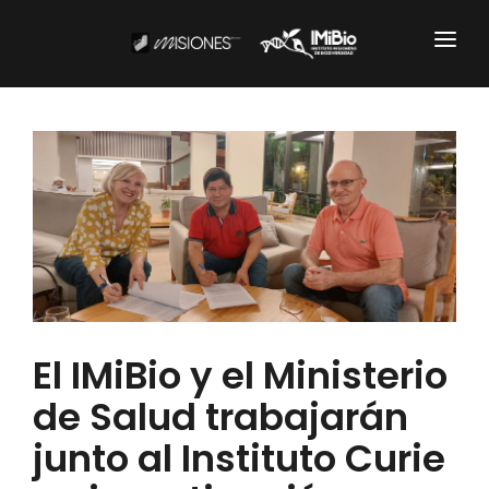
Institucional
CARTOGRAFÍA
DOCUMENTOS INSTITUCIONALES
EL IMIBIO
NOTICIAS
El IMiBio y el Ministerio
Productos y Servicios
de Salud trabajarán
RESGUARDO DE COLECCIONES
junto al Instituto Curie
BIOBANCO