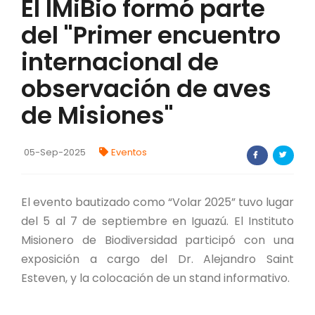
El IMiBio formó parte
FORTALECIMIENTO DE RECURSOS
del "Primer encuentro
ALIMENTICIOS
internacional de
BIODIVERSIDAD Y ALIMENTACIÓN
observación de aves
INVENTARIO DE LA BIODIVERSIDAD MISIONERA
de Misiones"
investigadores
05-Sep-2025
Eventos
FORMULARIO DE REGISTRO DE
INVESTIGADORES
El evento bautizado como “Volar 2025” tuvo lugar
AUTORIZACIONES
del 5 al 7 de septiembre en Iguazú. El Instituto
Misionero de Biodiversidad participó con una
PROGRAMAS Y PROYECTOS
exposición a cargo del Dr. Alejandro Saint
Esteven, y la colocación de un stand informativo.
PROGRAMAS