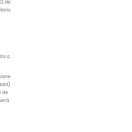
12 de
lario
ita a
 Jane
UNaM)
n de
será