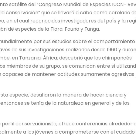
ento satélite del “Congreso Mundial de Especies IUCN- Re
y la conservación” que se llevará a cabo como corolario d
; en el cual reconocidos investigadores del país y la reg
ón de especies de la Flora, Fauna y Funga.
mundialmente por sus estudios sobre el comportamiento
ravés de sus investigaciones realizadas desde 1960 y dura
be, en Tanzania, África; descubrió que los chimpancés
os miembros de su grupo, se comunican entre sí utilizan
on capaces de mantener actitudes sumamente agresivas
esta especie, desafiaron la manera de hacer ciencia y
ntonces se tenía de la naturaleza en general y de los
 perfil conservacionista; ofrece conferencias alrededor 
ipalmente a los jóvenes a comprometerse con el cuidado