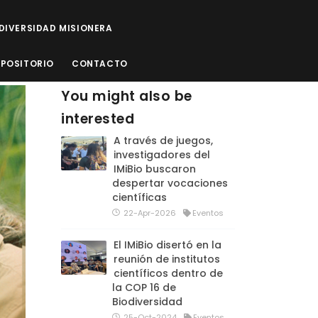
ODIVERSIDAD MISIONERA
EPOSITORIO
CONTACTO
You might also be
interested
A través de juegos,
investigadores del
IMiBio buscaron
despertar vocaciones
científicas
22-Apr-2026
Eventos
El IMiBio disertó en la
reunión de institutos
científicos dentro de
la COP 16 de
Biodiversidad
25-Oct-2024
Eventos