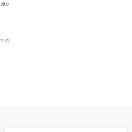
sitó
omiso