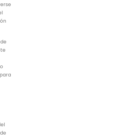
verse
el
ión
 de
nte
do
 para
del
 de