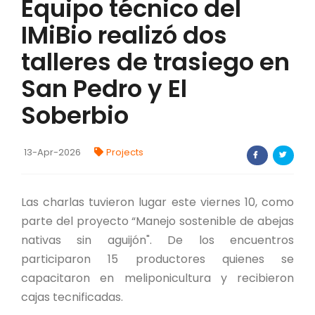
Equipo técnico del
FORTALECIMIENTO DE RECURSOS
IMiBio realizó dos
ALIMENTICIOS
talleres de trasiego en
BIODIVERSIDAD Y ALIMENTACIÓN
San Pedro y El
INVENTARIO DE LA BIODIVERSIDAD MISIONERA
Soberbio
investigadores
13-Apr-2026
Projects
FORMULARIO DE REGISTRO DE
INVESTIGADORES
Las charlas tuvieron lugar este viernes 10, como
AUTORIZACIONES
parte del proyecto “Manejo sostenible de abejas
nativas sin aguijón". De los encuentros
PROGRAMAS Y PROYECTOS
participaron 15 productores quienes se
capacitaron en meliponicultura y recibieron
PROGRAMAS
cajas tecnificadas.