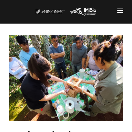
Institucional
CARTOGRAFÍA
DOCUMENTOS INSTITUCIONALES
EL IMIBIO
NOTICIAS
Productos y Servicios
RESGUARDO DE COLECCIONES
BIOBANCO