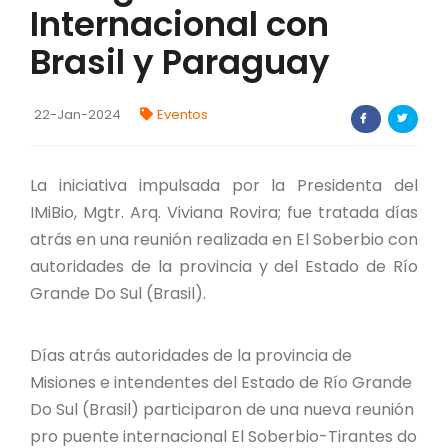
Internacional con
FORTALECIMIENTO DE RECURSOS
ALIMENTICIOS
Brasil y Paraguay
BIODIVERSIDAD Y ALIMENTACIÓN
22-Jan-2024
Eventos
INVENTARIO DE LA BIODIVERSIDAD MISIONERA
La iniciativa impulsada por la Presidenta del
investigadores
IMiBio, Mgtr. Arq. Viviana Rovira; fue tratada días
atrás en una reunión realizada en El Soberbio con
FORMULARIO DE REGISTRO DE
autoridades de la provincia y del Estado de Río
INVESTIGADORES
Grande Do Sul (Brasil).
AUTORIZACIONES
Días atrás autoridades de la provincia de
PROGRAMAS Y PROYECTOS
Misiones e intendentes del Estado de Río Grande
Do Sul (Brasil) participaron de una nueva reunión
PROGRAMAS
pro puente internacional El Soberbio-Tirantes do