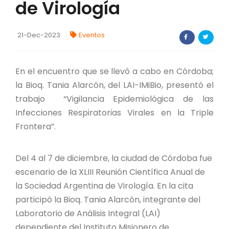
de Virología
FORTALECIMIENTO DE RECURSOS
ALIMENTICIOS
21-Dec-2023
Eventos
BIODIVERSIDAD Y ALIMENTACIÓN
INVENTARIO DE LA BIODIVERSIDAD MISIONERA
En el encuentro que se llevó a cabo en Córdoba;
la Bioq. Tania Alarcón, del LAI-IMiBio, presentó el
trabajo “Vigilancia Epidemiológica de las
Investigadores
Infecciones Respiratorias Virales en la Triple
Frontera”.
FORMULARIO DE REGISTRO DE
INVESTIGADORES
AUTORIZACIONES
Del 4 al 7 de diciembre, la ciudad de Córdoba fue
escenario de la XLIII Reunión Científica Anual de
PROGRAMAS Y PROYECTOS
la Sociedad Argentina de Virología. En la cita
participó la Bioq. Tania Alarcón, integrante del
PROGRAMAS
Laboratorio de Análisis Integral (LAI)
dependiente del Instituto Misionero de