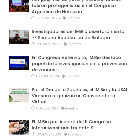
fueron protagonistas en el Congreso
Argentino de Nutrición
16-May-2026
Eventos
Investigadores del IMiBio disertaron en la
7ª Semana Académica de Biología
29-May-2025
Eventos
En Congreso Veterinario, IMiBio destacó
papel de la investigación en la prevención
de zoonosis
07-Oct-2024
Eventos
Por el Día de la Zoonosis, el IMiBio y la USAL
Virasoro organizan un Conversatorio
Virtual
06-Jul-2023
Eventos
El IMiBio participará del II Congreso
Interuniversitario Laudato Si
30-May-2023
Eventos