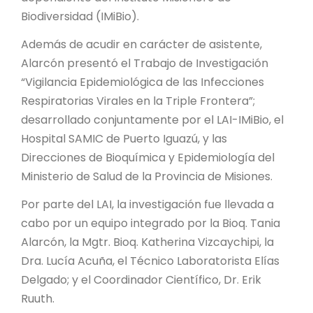
PROYECTO ÁGUILAS DE MISIONES
Biodiversidad (IMiBio).
MONUMENTOS NATURALES
Además de acudir en carácter de asistente,
Alarcón presentó el Trabajo de Investigación
“Vigilancia Epidemiológica de las Infecciones
REPOSITORIO
Respiratorias Virales en la Triple Frontera”;
desarrollado conjuntamente por el LAI-IMiBio, el
CONTACTO
Hospital SAMIC de Puerto Iguazú, y las
Direcciones de Bioquímica y Epidemiología del
Ministerio de Salud de la Provincia de Misiones.
Por parte del LAI, la investigación fue llevada a
cabo por un equipo integrado por la Bioq. Tania
Alarcón, la Mgtr. Bioq. Katherina Vizcaychipi, la
Dra. Lucía Acuña, el Técnico Laboratorista Elías
Delgado; y el Coordinador Científico, Dr. Erik
Ruuth.