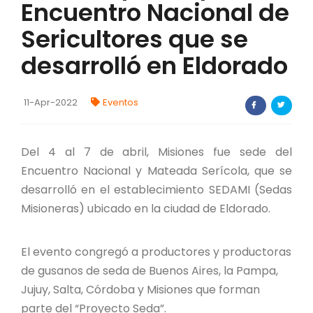
Encuentro Nacional de
FORTALECIMIENTO DE RECURSOS
ALIMENTICIOS
Sericultores que se
desarrolló en Eldorado
BIODIVERSIDAD Y ALIMENTACIÓN
INVENTARIO DE LA BIODIVERSIDAD MISIONERA
11-Apr-2022
Eventos
Investigadores
Del 4 al 7 de abril, Misiones fue sede del
Encuentro Nacional y Mateada Serícola, que se
FORMULARIO DE REGISTRO DE
INVESTIGADORES
desarrolló en el establecimiento SEDAMI (Sedas
Misioneras) ubicado en la ciudad de Eldorado.
AUTORIZACIONES
PROGRAMAS Y PROYECTOS
El evento congregó a productores y productoras
de gusanos de seda de Buenos Aires, la Pampa,
PROGRAMAS
Jujuy, Salta, Córdoba y Misiones que forman
parte del “Proyecto Seda”.