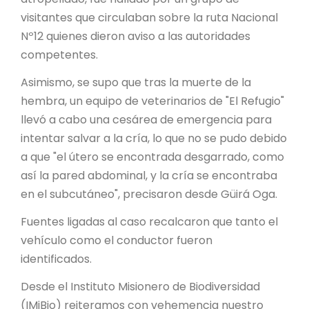
PROYECTO ÁGUILAS DE MISIONES
visitantes que circulaban sobre la ruta Nacional
Nº12 quienes dieron aviso a las autoridades
MONUMENTOS NATURALES
competentes.
Asimismo, se supo que tras la muerte de la
REPOSITORIO
hembra, un equipo de veterinarios de "El Refugio"
llevó a cabo una cesárea de emergencia para
CONTACTO
intentar salvar a la cría, lo que no se pudo debido
a que "el útero se encontrada desgarrado, como
así la pared abdominal, y la cría se encontraba
en el subcutáneo", precisaron desde Güirá Oga.
Fuentes ligadas al caso recalcaron que tanto el
vehículo como el conductor fueron
identificados.
Desde el Instituto Misionero de Biodiversidad
(IMiBio) reiteramos con vehemencia nuestro