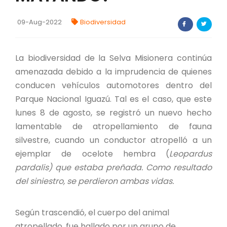
FORTALECIMIENTO DE RECURSOS
ALIMENTICIOS
09-Aug-2022
Biodiversidad
BIODIVERSIDAD Y ALIMENTACIÓN
La biodiversidad de la Selva Misionera continúa
INVENTARIO DE LA BIODIVERSIDAD MISIONERA
amenazada debido a la imprudencia de quienes
conducen vehículos automotores dentro del
Parque Nacional Iguazú. Tal es el caso, que este
Investigadores
lunes 8 de agosto, se registró un nuevo hecho
lamentable de atropellamiento de fauna
FORMULARIO DE REGISTRO DE
INVESTIGADORES
silvestre, cuando un conductor atropelló a un
ejemplar de ocelote hembra (
Leopardus
AUTORIZACIONES
pardalis
) que estaba preñada. Como resultado
del siniestro, se perdieron ambas vidas.
PROGRAMAS Y PROYECTOS
PROGRAMAS
Según trascendió, el cuerpo del animal
atropellado, fue hallado por un grupo de