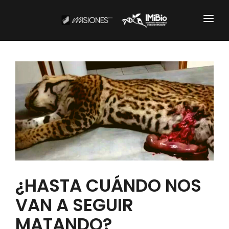
Institucional
CARTOGRAFÍA
DOCUMENTOS INSTITUCIONALES
EL IMIBIO
NOTICIAS
Productos y Servicios
¿HASTA CUÁNDO NOS
VAN A SEGUIR
RESGUARDO DE COLECCIONES
MATANDO?
BIOBANCO