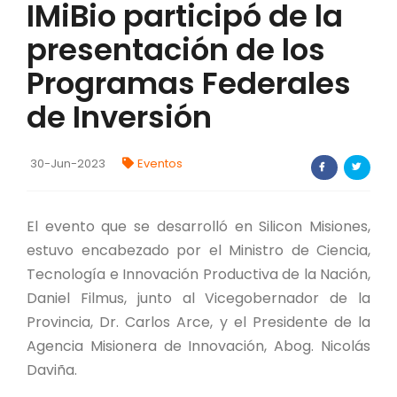
IMiBio participó de la
FORTALECIMIENTO DE RECURSOS
presentación de los
ALIMENTICIOS
Programas Federales
BIODIVERSIDAD Y ALIMENTACIÓN
de Inversión
INVENTARIO DE LA BIODIVERSIDAD MISIONERA
30-Jun-2023
Eventos
Investigadores
FORMULARIO DE REGISTRO DE
El evento que se desarrolló en Silicon Misiones,
INVESTIGADORES
estuvo encabezado por el Ministro de Ciencia,
AUTORIZACIONES
Tecnología e Innovación Productiva de la Nación,
Daniel Filmus, junto al Vicegobernador de la
PROGRAMAS Y PROYECTOS
Provincia, Dr. Carlos Arce, y el Presidente de la
Agencia Misionera de Innovación, Abog. Nicolás
PROGRAMAS
Daviña.