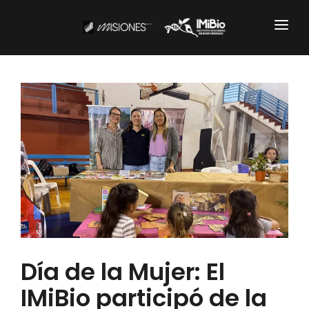
Institucional
CARTOGRAFÍA
DOCUMENTOS INSTITUCIONALES
EL IMIBIO
NOTICIAS
Productos y Servicios
Día de la Mujer: El
RESGUARDO DE COLECCIONES
IMiBio participó de la
BIOBANCO