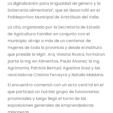
PROYECTO ÁGUILAS DE MISIONES
La digitalización para la igualdad de género y la
Soberanía alimentaria”, que se desarrolló en el
MONUMENTOS NATURALES
Polideportivo Municipal de Aristóbulo del Valle.
La cita, organizada por la Secretaría de Estado
REPOSITORIO
de Agricultura Familiar en conjunto con el
municipio; atrajo a más de un centenar de
CONTACTO
mujeres de toda la provincia y desde el instituto
que preside la Mgtr. Arq. Viviana Rovira, formaron
parte la Ing. en Alimentos, Paula Álvarez; la Ing.
Agrónoma, Patricia Bertuol; Agustina Sosa y las
recicladoras Cristina Ferreyra y Natalia Maidana.
El encuentro comenzó con un acto central en el
que participó un nutrido grupo de funcionarios
provinciales y luego llegó el turno de las
exposiciones generales de emprendedoras
misioneras.