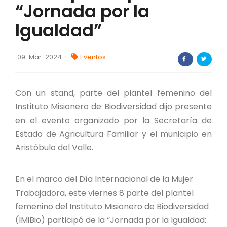
“Jornada por la
FORTALECIMIENTO DE RECURSOS
ALIMENTICIOS
Igualdad”
BIODIVERSIDAD Y ALIMENTACIÓN
09-Mar-2024
Eventos
INVENTARIO DE LA BIODIVERSIDAD MISIONERA
Con un stand, parte del plantel femenino del
investigadores
Instituto Misionero de Biodiversidad dijo presente
en el evento organizado por la Secretaría de
FORMULARIO DE REGISTRO DE
Estado de Agricultura Familiar y el municipio en
INVESTIGADORES
Aristóbulo del Valle.
AUTORIZACIONES
En el marco del Día Internacional de la Mujer
PROGRAMAS Y PROYECTOS
Trabajadora, este viernes 8 parte del plantel
femenino del Instituto Misionero de Biodiversidad
PROGRAMAS
(IMiBio) participó de la “Jornada por la Igualdad: