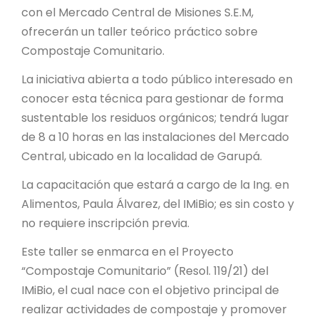
PROYECTO ÁGUILAS DE MISIONES
con el Mercado Central de Misiones S.E.M,
ofrecerán un taller teórico práctico sobre
MONUMENTOS NATURALES
Compostaje Comunitario.
La iniciativa abierta a todo público interesado en
REPOSITORIO
conocer esta técnica para gestionar de forma
sustentable los residuos orgánicos; tendrá lugar
CONTACTO
de 8 a 10 horas en las instalaciones del Mercado
Central, ubicado en la localidad de Garupá.
La capacitación que estará a cargo de la Ing. en
Alimentos, Paula Álvarez, del IMiBio; es sin costo y
no requiere inscripción previa.
Este taller se enmarca en el Proyecto
“Compostaje Comunitario” (Resol. 119/21) del
IMiBio, el cual nace con el objetivo principal de
realizar actividades de compostaje y promover