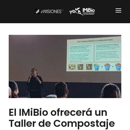
Institucional
CARTOGRAFÍA
DOCUMENTOS INSTITUCIONALES
EL IMIBIO
NOTICIAS
Productos y Servicios
El IMiBio ofrecerá un
RESGUARDO DE COLECCIONES
Taller de Compostaje
BIOBANCO