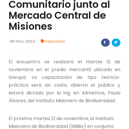
Comunitario junto al
FORTALECIMIENTO DE RECURSOS
Mercado Central de
ALIMENTICIOS
Misiones
BIODIVERSIDAD Y ALIMENTACIÓN
INVENTARIO DE LA BIODIVERSIDAD MISIONERA
08-Nov-2024
Educación
investigadores
El encuentro se realizará el martes 12 de
noviembre en el predio mercantil ubicado en
FORMULARIO DE REGISTRO DE
INVESTIGADORES
Garupá. La capacitación de tipo teórica-
práctica será sin costo, abierta al público y
AUTORIZACIONES
estará dictada por la Ing. en Alimentos, Paula
Álvarez, del Instituto Misionero de Biodiversidad.
PROGRAMAS Y PROYECTOS
PROGRAMAS
El próximo martes 12 de noviembre, el Instituto
Misionero de Biodiversidad (IMiBio) en conjunto