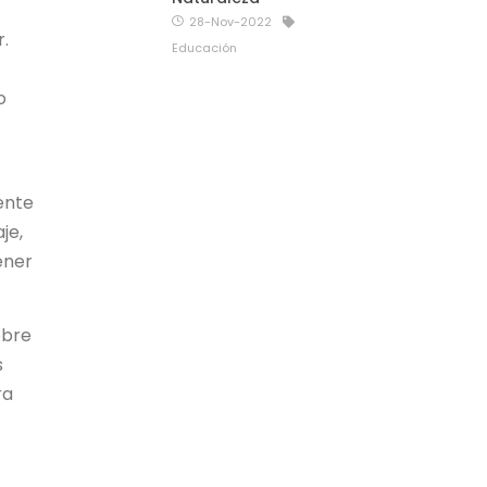
28-Nov-2022
r.
Educación
o
ente
je,
ener
obre
s
ra