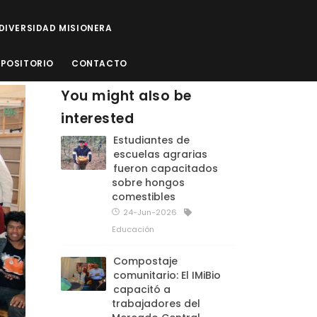
ODIVERSIDAD MISIONERA
EPOSITORIO
CONTACTO
You might also be
interested
Estudiantes de
escuelas agrarias
fueron capacitados
sobre hongos
comestibles
24-Jun-2026
Educación
Compostaje
comunitario: El IMiBio
capacitó a
trabajadores del