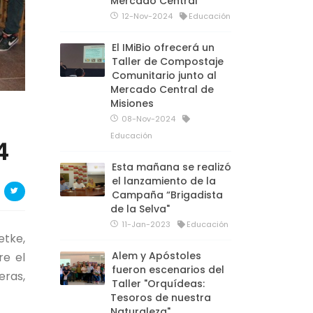
Mercado Central
12-Nov-2024
Educación
El IMiBio ofrecerá un
Taller de Compostaje
Comunitario junto al
Mercado Central de
Misiones
08-Nov-2024
Educación
4
Esta mañana se realizó
el lanzamiento de la
Campaña “Brigadista
de la Selva"
11-Jan-2023
Educación
etke,
Alem y Apóstoles
re el
fueron escenarios del
eras,
Taller "Orquídeas:
Tesoros de nuestra
Naturaleza"