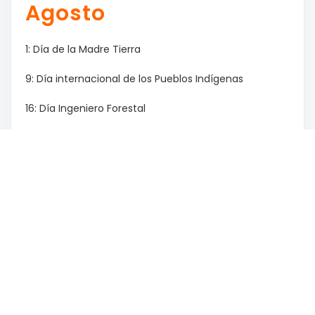
Agosto
1: Día de la Madre Tierra
9: Día internacional de los Pueblos Indígenas
16: Día Ingeniero Forestal
17: Paso a la inmortalidad del Gral. San Martín
18: Día de la prevención de los Incendios Forestales
/ Día de las Infancias
29: Día Nacional de los Abogados / Día del Árbol
Mes Anterior
Mes Siguiente