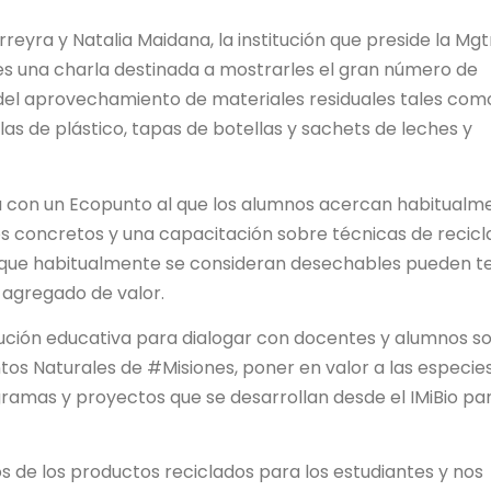
reyra y Natalia Maidana, la institución que preside la Mgt
ntes una charla destinada a mostrarles el gran número de
s del aprovechamiento de materiales residuales tales com
as de plástico, tapas de botellas y sachets de leches y
a con un Ecopunto al que los alumnos acercan habitualm
os concretos y una capacitación sobre técnicas de recicla
que habitualmente se consideran desechables pueden t
y agregado de valor.
titución educativa para dialogar con docentes y alumnos s
os Naturales de #Misiones, poner en valor a las especie
ogramas y proyectos que se desarrollan desde el IMiBio pa
 de los productos reciclados para los estudiantes y nos