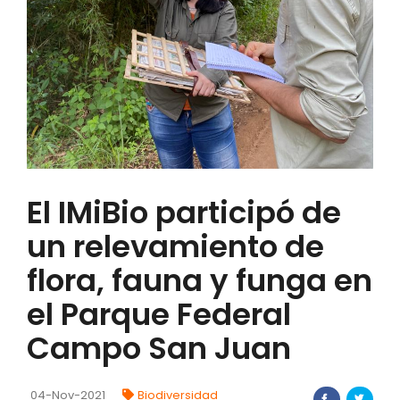
FORTALECIMIENTO DE RECURSOS
ALIMENTICIOS
BIODIVERSIDAD Y ALIMENTACIÓN
INVENTARIO DE LA BIODIVERSIDAD MISIONERA
investigadores
El IMiBio participó de
FORMULARIO DE REGISTRO DE
un relevamiento de
INVESTIGADORES
flora, fauna y funga en
AUTORIZACIONES
el Parque Federal
PROGRAMAS Y PROYECTOS
Campo San Juan
PROGRAMAS
04-Nov-2021
Biodiversidad