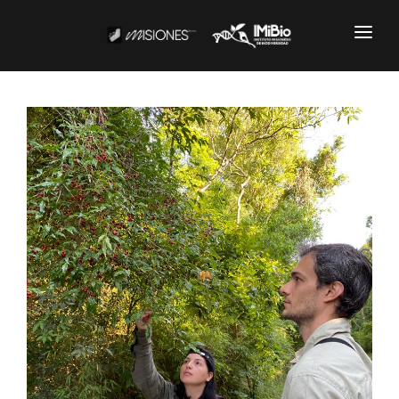
Institucional
CARTOGRAFÍA
DOCUMENTOS INSTITUCIONALES
EL IMIBIO
NOTICIAS
Productos y Servicios
RESGUARDO DE COLECCIONES
BIOBANCO