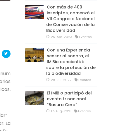
Con más de 400
inscriptos, comenzó el
VII Congreso Nacional
de Conservación de la
Biodiversidad
25-Apr-2023
Eventos
Con una Experiencia
sensorial sonora, el
IMiBio concientizó
sobre la protección de
órium
la biodiversidad
29-Jul-2022
Eventos
arios
icos,
El IMiBio participó del
evento trinacional
“Basura Cero”
17-Aug-2021
Eventos
lar”
r. La