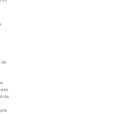
a Ex
o
a de
ue
zada
atrás
iple