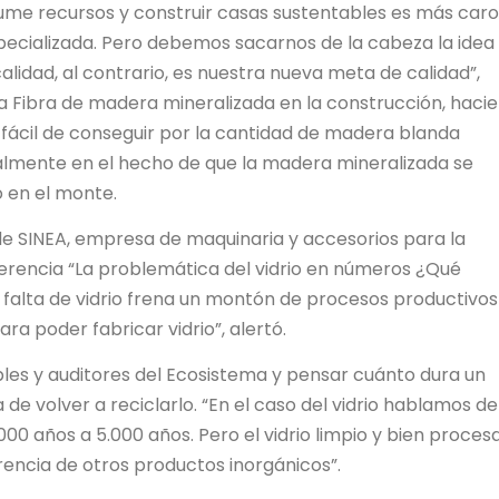
sume recursos y construir casas sustentables es más caro
ecializada. Pero debemos sacarnos de la cabeza la idea
lidad, al contrario, es nuestra nueva meta de calidad”,
 la Fibra de madera mineralizada en la construcción, haci
s fácil de conseguir por la cantidad de madera blanda
cialmente en el hecho de que la madera mineralizada se
o en el monte.
de SINEA, empresa de maquinaria y accesorios para la
nferencia “La problemática del vidrio en números ¿Qué
falta de vidrio frena un montón de procesos productivos
a poder fabricar vidrio”, alertó.
bles y auditores del Ecosistema y pensar cuánto dura un
 de volver a reciclarlo. “En el caso del vidrio hablamos de
0 años a 5.000 años. Pero el vidrio limpio y bien proces
rencia de otros productos inorgánicos”.