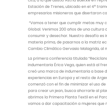
cita, a la que asistió Astrid Baetke en rep
Estación de Trenes, ubicado en el 4° tram
empresarios misioneros que disertaron co
“Vamos a tener que cumplir metas muy co
Global. Venimos 200 años de una cultura
consumir y desechar. Nuestro desafío es
materia prima, de pasarnos a la matriz ec
Cambio Climático Gervasio Malagrida, al 
La primera conferencia titulada “Reciclan
indumentaria Érica Vega, quien está al fre
creó una marca de indumentaria a base de
experiencias en Europa y el resto de Arge
comenzó con el fin de minimizar el uso de 
para crear un jean, busca ahorrarle al pl
abrimos la Primera Planta Textil en el Parqu
vamos a dar capacitación a mujeres que no