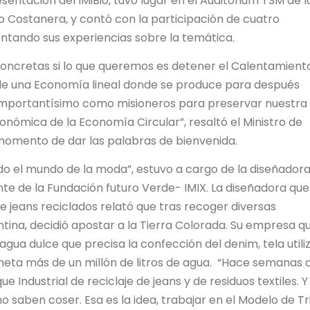
resentación del IMiBio, tuvo lugar en el Auditórium TSM de l
o Costanera, y contó con la participación de cuatro
ntando sus experiencias sobre la temática.
ncretas si lo que queremos es detener el Calentamient
 de una Economía lineal donde se produce para después
 importantísimo como misioneros para preservar nuestra
onómica de la Economía Circular”, resaltó el Ministro de
momento de dar las palabras de bienvenida.
do el mundo de la moda”, estuvo a cargo de la diseñador
nte de la Fundación futuro Verde- IMIX. La diseñadora que
 jeans reciclados relató que tras recoger diversas
ntina, decidió apostar a la Tierra Colorada. Su empresa q
agua dulce que precisa la confección del denim, tela utili
aneta más de un millón de litros de agua. “Hace semanas 
e Industrial de reciclaje de jeans y de residuos textiles. Y
 saben coser. Esa es la idea, trabajar en el Modelo de Tr