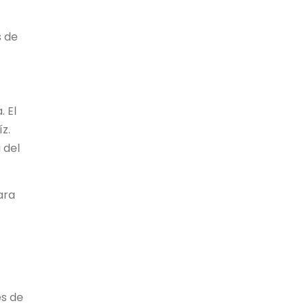
s de
. El
z.
 del
ara
es de