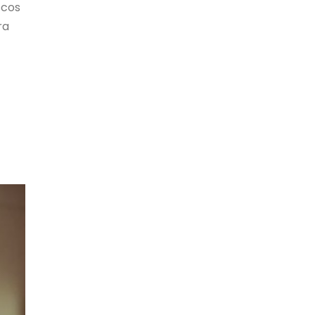
scos
ra