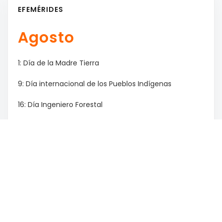
EFEMÉRIDES
Agosto
1: Día de la Madre Tierra
9: Día internacional de los Pueblos Indígenas
16: Día Ingeniero Forestal
17: Paso a la inmortalidad del Gral. San Martín
18: Día de la prevención de los Incendios Forestales
/ Día de las Infancias
29: Día Nacional de los Abogados / Día del Árbol
Mes Anterior
Mes Siguiente