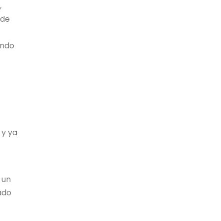
,
 de
endo
 y ya
 un
ado