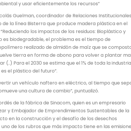
mbiental y usar eficientemente los recursos”
Nicolás Guelman, coordinador de Relaciones Institucionale
so de la línea Bisterra que produce madera plástica en el
 “Reduciendo los impactos de los residuos: Bioplástico y
do es biodegradable, el problema es el tiempo de
biopolímero realizado de almidón de maíz que se composta
uelve tierra en forma de abono para volver a plantar maí
 (..) Para el 2030 se estima que el 1% de toda la industria
 es el plástico del futuro”.
rtir un vehículo naftero en eléctrico, al tiempo que sep
promueve una cultura de cambio”, puntualizó.
Cordés de la fábrica de Sinacom, quien es un empresario
cázar y Embajador de Emprendimientos Sustentables de la
cto en la construcción y el desafío de los desechos
es uno de los rubros que más impacto tiene en las emision