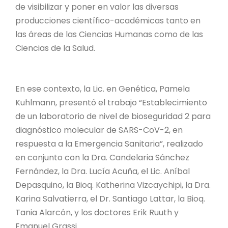
PROYECTO ÁGUILAS DE MISIONES
de visibilizar y poner en valor las diversas
producciones científico-académicas tanto en
MONUMENTOS NATURALES
las áreas de las Ciencias Humanas como de las
Ciencias de la Salud.
REPOSITORIO
En ese contexto, la Lic. en Genética, Pamela
CONTACTO
Kuhlmann, presentó el trabajo “Establecimiento
de un laboratorio de nivel de bioseguridad 2 para
diagnóstico molecular de SARS-CoV-2, en
respuesta a la Emergencia Sanitaria”, realizado
en conjunto con la Dra. Candelaria Sánchez
Fernández, la Dra. Lucía Acuña, el Lic. Aníbal
Depasquino, la Bioq. Katherina Vizcaychipi, la Dra.
Karina Salvatierra, el Dr. Santiago Lattar, la Bioq.
Tania Alarcón, y los doctores Erik Ruuth y
Emanuel Grassi.