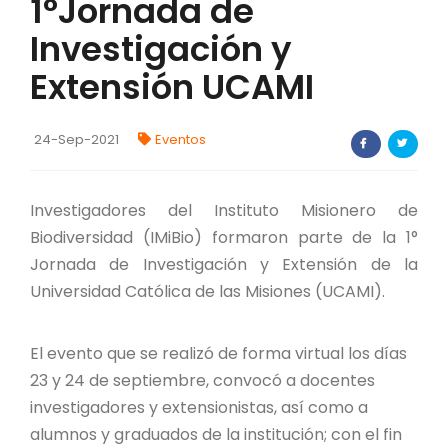
1°Jornada de
FORTALECIMIENTO DE RECURSOS
Investigación y
ALIMENTICIOS
Extensión UCAMI
BIODIVERSIDAD Y ALIMENTACIÓN
INVENTARIO DE LA BIODIVERSIDAD MISIONERA
24-Sep-2021
Eventos
investigadores
Investigadores del Instituto Misionero de
Biodiversidad (IMiBio) formaron parte de la 1°
FORMULARIO DE REGISTRO DE
Jornada de Investigación y Extensión de la
INVESTIGADORES
Universidad Católica de las Misiones (UCAMI).
AUTORIZACIONES
El evento que se realizó de forma virtual los días
PROGRAMAS Y PROYECTOS
23 y 24 de septiembre, convocó a docentes
investigadores y extensionistas, así como a
PROGRAMAS
alumnos y graduados de la institución; con el fin