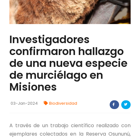
FORTALECIMIENTO DE RECURSOS
ALIMENTICIOS
BIODIVERSIDAD Y ALIMENTACIÓN
Investigadores
INVENTARIO DE LA BIODIVERSIDAD MISIONERA
confirmaron hallazgo
de una nueva especie
investigadores
de murciélago en
FORMULARIO DE REGISTRO DE
Misiones
INVESTIGADORES
AUTORIZACIONES
03-Jan-2024
Biodiversidad
PROGRAMAS Y PROYECTOS
A través de un trabajo científico realizado con
PROGRAMAS
ejemplares colectados en la Reserva Osununú,