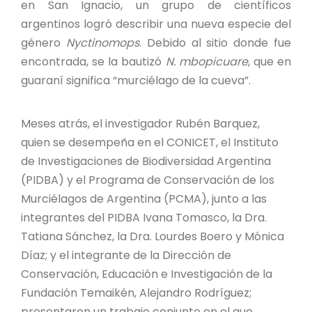
PROYECTO ÁGUILAS DE MISIONES
en San Ignacio, un grupo de científicos
argentinos logró describir una nueva especie del
MONUMENTOS NATURALES
género
Nyctinomops
. Debido al sitio donde fue
encontrada, se la bautizó
N. mbopicuare
, que en
guaraní significa “murciélago de la cueva”.
REPOSITORIO
Meses atrás, el investigador Rubén Barquez,
CONTACTO
quien se desempeña en el CONICET, el Instituto
de Investigaciones de Biodiversidad Argentina
(PIDBA) y el Programa de Conservación de los
Murciélagos de Argentina (PCMA), junto a las
integrantes del PIDBA Ivana Tomasco, la Dra.
Tatiana Sánchez, la Dra. Lourdes Boero y Mónica
Díaz; y el integrante de la Dirección de
Conservación, Educación e Investigación de la
Fundación Temaikén, Alejandro Rodríguez;
presentaron un trabajo conjunto en el que