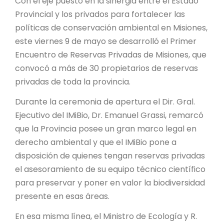
Con el eje puesto en la sinergia entre el Estado
PROYECTO ÁGUILAS DE MISIONES
Provincial y los privados para fortalecer las
MONUMENTOS NATURALES
políticas de conservación ambiental en Misiones,
este viernes 9 de mayo se desarrolló el Primer
Encuentro de Reservas Privadas de Misiones, que
REPOSITORIO
convocó a más de 30 propietarios de reservas
privadas de toda la provincia.
CONTACTO
Durante la ceremonia de apertura el Dir. Gral.
Ejecutivo del IMiBio, Dr. Emanuel Grassi, remarcó
que la Provincia posee un gran marco legal en
derecho ambiental y que el IMiBio pone a
disposición de quienes tengan reservas privadas
el asesoramiento de su equipo técnico científico
para preservar y poner en valor la biodiversidad
presente en esas áreas.
En esa misma línea, el Ministro de Ecología y R.