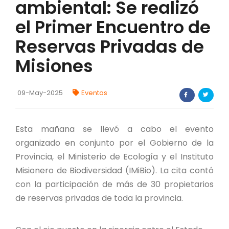
ambiental: Se realizó
FORTALECIMIENTO DE RECURSOS
el Primer Encuentro de
ALIMENTICIOS
Reservas Privadas de
BIODIVERSIDAD Y ALIMENTACIÓN
Misiones
INVENTARIO DE LA BIODIVERSIDAD MISIONERA
09-May-2025
Eventos
investigadores
FORMULARIO DE REGISTRO DE
Esta mañana se llevó a cabo el evento
INVESTIGADORES
organizado en conjunto por el Gobierno de la
Provincia, el Ministerio de Ecología y el Instituto
AUTORIZACIONES
Misionero de Biodiversidad (IMiBio). La cita contó
PROGRAMAS Y PROYECTOS
con la participación de más de 30 propietarios
de reservas privadas de toda la provincia.
PROGRAMAS