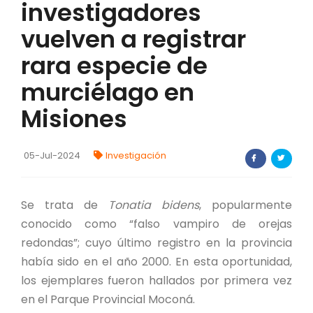
investigadores
FORTALECIMIENTO DE RECURSOS
vuelven a registrar
ALIMENTICIOS
rara especie de
BIODIVERSIDAD Y ALIMENTACIÓN
murciélago en
INVENTARIO DE LA BIODIVERSIDAD MISIONERA
Misiones
investigadores
05-Jul-2024
Investigación
FORMULARIO DE REGISTRO DE
INVESTIGADORES
Se trata de
Tonatia bidens
, popularmente
AUTORIZACIONES
conocido como “falso vampiro de orejas
redondas”; cuyo último registro en la provincia
PROGRAMAS Y PROYECTOS
había sido en el año 2000. En esta oportunidad,
los ejemplares fueron hallados por primera vez
PROGRAMAS
en el Parque Provincial Moconá.