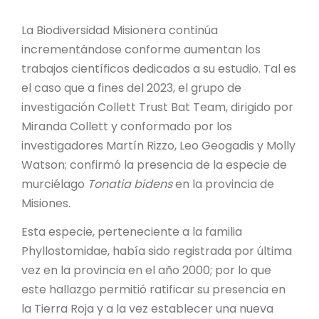
PROYECTO ÁGUILAS DE MISIONES
La Biodiversidad Misionera continúa
MONUMENTOS NATURALES
incrementándose conforme aumentan los
trabajos científicos dedicados a su estudio. Tal es
REPOSITORIO
el caso que a fines del 2023, el grupo de
investigación Collett Trust Bat Team, dirigido por
Miranda Collett y conformado por los
CONTACTO
investigadores Martín Rizzo, Leo Geogadis y Molly
Watson; confirmó la presencia de la especie de
murciélago
Tonatia bidens
en la provincia de
Misiones.
Esta especie, perteneciente a la familia
Phyllostomidae, había sido registrada por última
vez en la provincia en el año 2000; por lo que
este hallazgo permitió ratificar su presencia en
la Tierra Roja y a la vez establecer una nueva