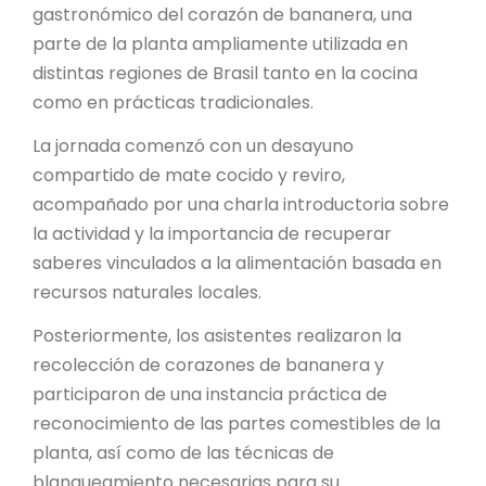
PROYECTO ÁGUILAS DE MISIONES
gastronómico del corazón de bananera, una
parte de la planta ampliamente utilizada en
MONUMENTOS NATURALES
distintas regiones de Brasil tanto en la cocina
como en prácticas tradicionales.
REPOSITORIO
La jornada comenzó con un desayuno
compartido de mate cocido y reviro,
CONTACTO
acompañado por una charla introductoria sobre
la actividad y la importancia de recuperar
saberes vinculados a la alimentación basada en
recursos naturales locales.
Posteriormente, los asistentes realizaron la
recolección de corazones de bananera y
participaron de una instancia práctica de
reconocimiento de las partes comestibles de la
planta, así como de las técnicas de
blanqueamiento necesarias para su