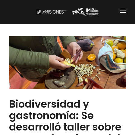
Institucional
CARTOGRAFÍA
DOCUMENTOS INSTITUCIONALES
EL IMIBIO
NOTICIAS
Biodiversidad y
Productos y Servicios
gastronomía: Se
RESGUARDO DE COLECCIONES
desarrolló taller sobre
BIOBANCO