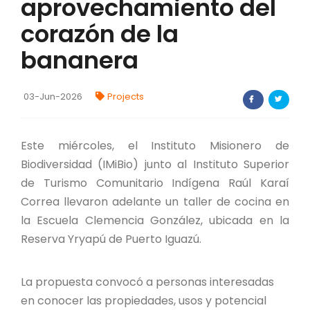
aprovechamiento del
FORTALECIMIENTO DE RECURSOS
corazón de la
ALIMENTICIOS
bananera
BIODIVERSIDAD Y ALIMENTACIÓN
INVENTARIO DE LA BIODIVERSIDAD MISIONERA
03-Jun-2026
Projects
investigadores
Este miércoles, el Instituto Misionero de
Biodiversidad (IMiBio) junto al Instituto Superior
FORMULARIO DE REGISTRO DE
de Turismo Comunitario Indígena Raúl Karaí
INVESTIGADORES
Correa llevaron adelante un taller de cocina en
AUTORIZACIONES
la Escuela Clemencia González, ubicada en la
Reserva Yryapú de Puerto Iguazú.
PROGRAMAS Y PROYECTOS
La propuesta convocó a personas interesadas
PROGRAMAS
en conocer las propiedades, usos y potencial