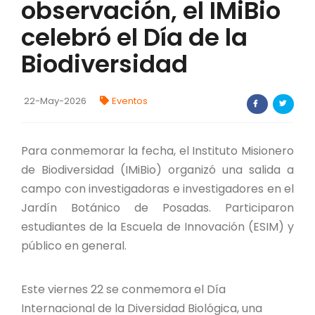
observación, el IMiBio
FORTALECIMIENTO DE RECURSOS
celebró el Día de la
ALIMENTICIOS
Biodiversidad
BIODIVERSIDAD Y ALIMENTACIÓN
INVENTARIO DE LA BIODIVERSIDAD MISIONERA
22-May-2026
Eventos
investigadores
Para conmemorar la fecha, el Instituto Misionero
de Biodiversidad (IMiBio) organizó una salida a
FORMULARIO DE REGISTRO DE
INVESTIGADORES
campo con investigadoras e investigadores en el
Jardín Botánico de Posadas. Participaron
AUTORIZACIONES
estudiantes de la Escuela de Innovación (ESIM) y
público en general.
PROGRAMAS Y PROYECTOS
PROGRAMAS
Este viernes 22 se conmemora el Día
Internacional de la Diversidad Biológica, una