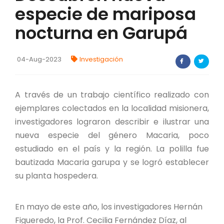
especie de mariposa
FORTALECIMIENTO DE RECURSOS
ALIMENTICIOS
nocturna en Garupá
BIODIVERSIDAD Y ALIMENTACIÓN
04-Aug-2023
Investigación
INVENTARIO DE LA BIODIVERSIDAD MISIONERA
A través de un trabajo científico realizado con
investigadores
ejemplares colectados en la localidad misionera,
investigadores lograron describir e ilustrar una
FORMULARIO DE REGISTRO DE
INVESTIGADORES
nueva especie del género Macaria, poco
estudiado en el país y la región. La polilla fue
AUTORIZACIONES
bautizada Macaria garupa y se logró establecer
su planta hospedera.
PROGRAMAS Y PROYECTOS
PROGRAMAS
En mayo de este año, los investigadores Hernán
Figueredo, la Prof. Cecilia Fernández Díaz, al