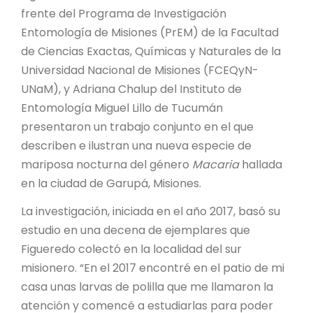
PROYECTO ÁGUILAS DE MISIONES
frente del Programa de Investigación
Entomología de Misiones (PrEM) de la Facultad
MONUMENTOS NATURALES
de Ciencias Exactas, Químicas y Naturales de la
Universidad Nacional de Misiones (FCEQyN-
REPOSITORIO
UNaM), y Adriana Chalup del Instituto de
Entomología Miguel Lillo de Tucumán
presentaron un trabajo conjunto en el que
CONTACTO
describen e ilustran una nueva especie de
mariposa nocturna del género
Macaria
hallada
en la ciudad de Garupá, Misiones.
La investigación, iniciada en el año 2017, basó su
estudio en una decena de ejemplares que
Figueredo colectó en la localidad del sur
misionero. “En el 2017 encontré en el patio de mi
casa unas larvas de polilla que me llamaron la
atención y comencé a estudiarlas para poder