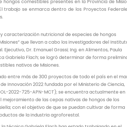
e hongos comestibles presentes en la Provincia de Misio
. El trabajo se enmarca dentro de los Proyectos Federal
s.
y caracterización nutricional de especies de hongos
isiones” que llevan a cabo los investigadores del Institut
al. Ejecutivo, Dr. Emanuel Grassi; Ing. en Alimentos, Paula
cnica Gabriela Flach; se logró determinar de forma prelimin
ibles nativos de Misiones.
onado entre más de 300 proyectos de todo el país en el m
de Innovación 2022 fundada por el Ministerio de Ciencia,
RESOL-2022-725-APN-MCT); se encuentra actualmente en
el mejoramiento de las cepas nativas de hongos de los
ella; con el objetivo de que se puedan cultivar de forma
oductos de la industria agroforestal.
i y la técnica Gabriela Flach han estado trabajando en el