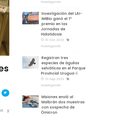
Investigación
Investigación del LAI-
IMiBio ganó el 1º
premio en las
Jornadas de
Hidatidosis
10-Oct-2023
Investigación
Registran tres
especies de águilas
nes
selváticas en el Parque
Provincial Urugua-í
13-Sep-2023
Investigación
Misiones envió al
Malbrán dos muestras
con sospecha de
ón y
Ómicron