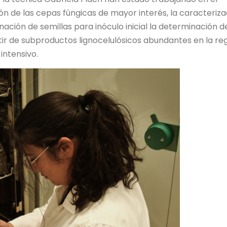
ón de las cepas fúngicas de mayor interés, la caracteriza
nación de semillas para inóculo inicial la determinación d
ir de subproductos lignocelulósicos abundantes en la re
intensivo.