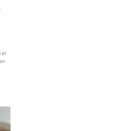
e
s
 el
 en