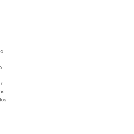
ia
o
or
as
los