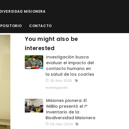
ODIVERSIDAD MISIONERA
EPOSITORIO
CONTACTO
You might also be
interested
Investigación busca
evaluar el impacto del
contacto humano en
la salud de los coatíes
25-Nov-2025
Investigación
Misiones pionera: El
IMiBio presentó el Iº
Inventario de la
Biodiversidad Misionera
06-Dec-2024