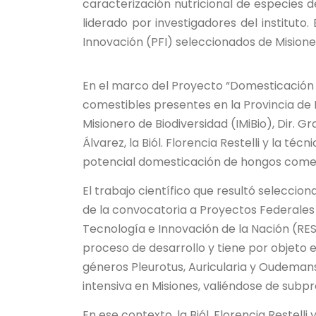
caracterización nutricional de especies d
liderado por investigadores del instituto
Innovación (PFI) seleccionados de Misione
En el marco del Proyecto “Domesticación 
comestibles presentes en la Provincia de M
Misionero de Biodiversidad (IMiBio), Dir. Gr
Álvarez, la Biól. Florencia Restelli y la té
potencial domesticación de hongos comest
El trabajo científico que resultó selecci
de la convocatoria a Proyectos Federales 
Tecnología e Innovación de la Nación (
proceso de desarrollo y tiene por objeto 
géneros Pleurotus, Auricularia y Oudemansi
intensiva en Misiones, valiéndose de subpr
En ese contexto, la Biól. Florencia Restell