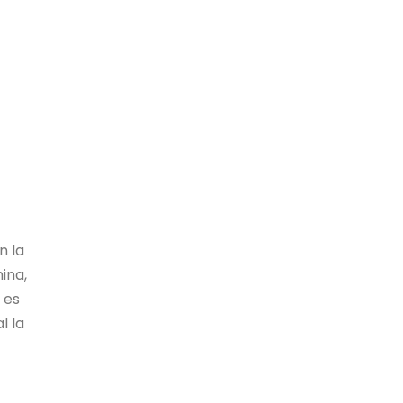
n la
ina,
 es
l la