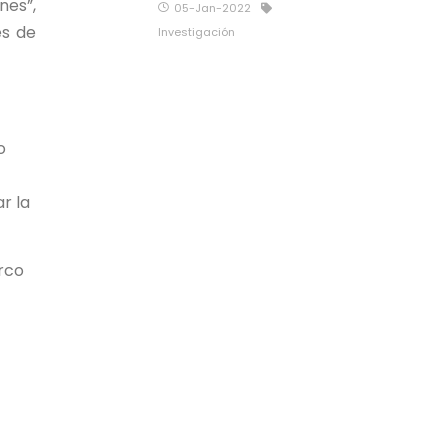
nes”,
05-Jan-2022
es de
Investigación
o
ar la
arco