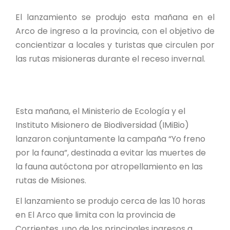
PROYECTO ÁGUILAS DE MISIONES
El lanzamiento se produjo esta mañana en el
MONUMENTOS NATURALES
Arco de ingreso a la provincia, con el objetivo de
concientizar a locales y turistas que circulen por
las rutas misioneras durante el receso invernal.
REPOSITORIO
CONTACTO
Esta mañana, el Ministerio de Ecología y el
Instituto Misionero de Biodiversidad (IMiBio)
lanzaron conjuntamente la campaña “Yo freno
por la fauna”, destinada a evitar las muertes de
la fauna autóctona por atropellamiento en las
rutas de Misiones.
El lanzamiento se produjo cerca de las 10 horas
en El Arco que limita con la provincia de
Corrientes, uno de los principales ingresos a