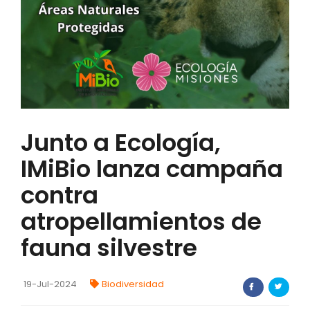
FORTALECIMIENTO DE RECURSOS
ALIMENTICIOS
BIODIVERSIDAD Y ALIMENTACIÓN
INVENTARIO DE LA BIODIVERSIDAD MISIONERA
Junto a Ecología,
investigadores
IMiBio lanza campaña
FORMULARIO DE REGISTRO DE
INVESTIGADORES
contra
atropellamientos de
AUTORIZACIONES
fauna silvestre
PROGRAMAS Y PROYECTOS
PROGRAMAS
19-Jul-2024
Biodiversidad