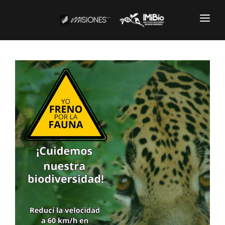
Institucional
CARTOGRAFÍA
DOCUMENTOS INSTITUCIONALES
EL IMIBIO
NOTICIAS
Productos y Servicios
RESGUARDO DE COLECCIONES
BIOBANCO