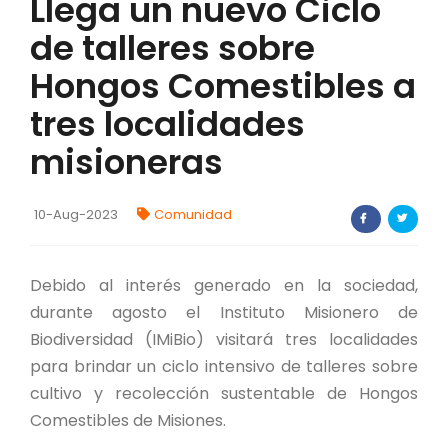
Llega un nuevo Ciclo
FORTALECIMIENTO DE RECURSOS
de talleres sobre
ALIMENTICIOS
Hongos Comestibles a
BIODIVERSIDAD Y ALIMENTACIÓN
tres localidades
INVENTARIO DE LA BIODIVERSIDAD MISIONERA
misioneras
investigadores
10-Aug-2023
Comunidad
FORMULARIO DE REGISTRO DE
INVESTIGADORES
Debido al interés generado en la sociedad,
AUTORIZACIONES
durante agosto el Instituto Misionero de
Biodiversidad (IMiBio) visitará tres localidades
PROGRAMAS Y PROYECTOS
para brindar un ciclo intensivo de talleres sobre
cultivo y recolección sustentable de Hongos
PROGRAMAS
Comestibles de Misiones.