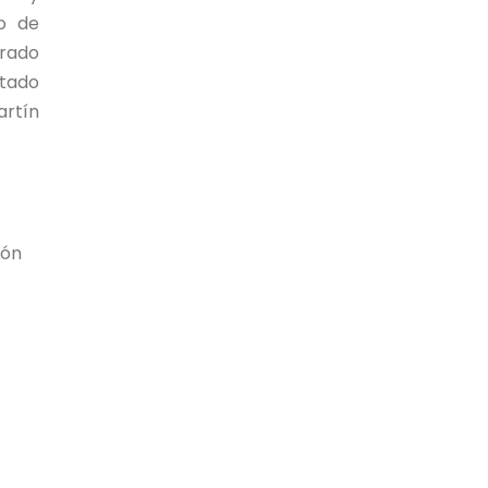
o de
orado
utado
artín
ión