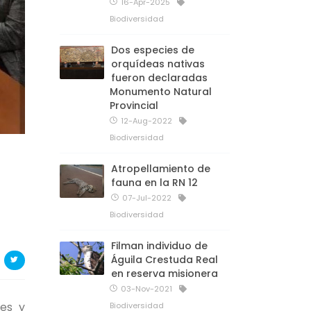
16-Apr-2025
Biodiversidad
Dos especies de
orquídeas nativas
fueron declaradas
Monumento Natural
Provincial
12-Aug-2022
Biodiversidad
Atropellamiento de
fauna en la RN 12
07-Jul-2022
Biodiversidad
Filman individuo de
Águila Crestuda Real
en reserva misionera
03-Nov-2021
les y
Biodiversidad