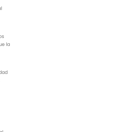
l
os
ue la
idad
: