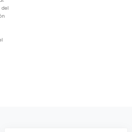
l.
 del
ión
el