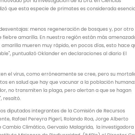
motivado por la investigación de la Dra. en Ciencias
alizó que esta especie de primates es considerada esencia
 desventajas: menos regeneración de bosques y, por otro
de fiebre amarilla. En nuestra región están más amenazad
re amarilla mueren muy rápido, en pocos días, esto hace q
e", puntualizó Oklander en declaraciones al diario El
en el virus, como erróneamente se cree, pero su mortal
rtos en salud que hay que vacunar a la población humana
or, no transmiten la plaga, pero alertan a que se hagan
 resaltó.
 los diputados integrantes de la Comisión de Recursos
te, Rafael Pereyra Pigerl, Rolando Roa, Jorge Alberto
de Cambio Climático, Gervasio Malagrida, la investigadora