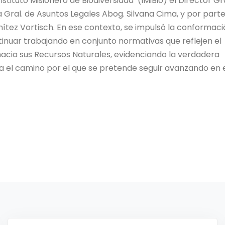
stituto Misionero de Biodiversidad (IMiBio) el Director Gra
a Gral. de Asuntos Legales Abog. Silvana Cima, y por parte
nítez Vortisch. En ese contexto, se impulsó la conformac
inuar trabajando en conjunto normativas que reflejen el
hacia sus Recursos Naturales, evidenciando la verdadera
ca el camino por el que se pretende seguir avanzando en 